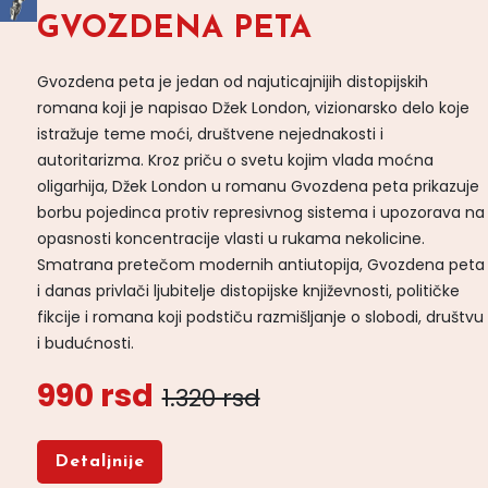
GVOZDENA PETA
Gvozdena peta je jedan od najuticajnijih distopijskih
romana koji je napisao Džek London, vizionarsko delo koje
istražuje teme moći, društvene nejednakosti i
autoritarizma. Kroz priču o svetu kojim vlada moćna
oligarhija, Džek London u romanu Gvozdena peta prikazuje
borbu pojedinca protiv represivnog sistema i upozorava na
opasnosti koncentracije vlasti u rukama nekolicine.
Smatrana pretečom modernih antiutopija, Gvozdena peta
i danas privlači ljubitelje distopijske književnosti, političke
fikcije i romana koji podstiču razmišljanje o slobodi, društvu
i budućnosti.
990 rsd
1.320 rsd
Detaljnije