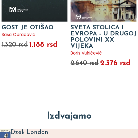
GOST JE OTIŠAO
SVETA STOLICA I
EVROPA - U DRUGOJ
Saša Obradović
POLOVINI XX
1.188 rsd
1.320 rsd
VIJEKA
Boris Vukićević
2.376 rsd
2.640 rsd
Izdvajamo
Dzek London