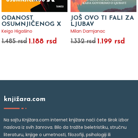
ODANOST
JOŠ OVO TI FALI ZA
OSUMNJIČENOG X
LJUBAV
Keigo Higašino
Milan Damjanac
1.188 rsd
1.199 rsd
1.485 rsd
1.332 rsd
knjižara.com
Na sajtu Knjižara.com internet knjižare naći ćete širok izbor
naslova iz svih žanrova. Bilo da tražite beletristiku, stručnu
literaturu, knjige o umetnosti, filozofiji, psihologiji ili