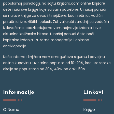
popularnoj psihologiji, na sajtu Knjižara.com online knjižare
ćete naći sve knjige koje su vam potrebne. U našoj ponudi
se nalaze knjige za decu i tinejdžere, kao i rečnici, vodiči i
priručnici iz različitih oblasti. Zahvaljujući saradnji sa vodećim
izdavačima, obezbeđujemo vam najnovija izdanja i sve
aktuelne knjižarske hitove. U našoj ponudi ćete naći
kapitalna izdanja, izuzetne monografije i obimne
enciklopedije.
Naša internet knjižara vam omogućava sigurnu i povoljnu
online kupovinu, uz stalne popuste od 10-20%, kao i sezonske
akcije sa popustima od 30%, 40%, pa čak i 50%.
Informacije
Linkovi
O Nama
Knjige