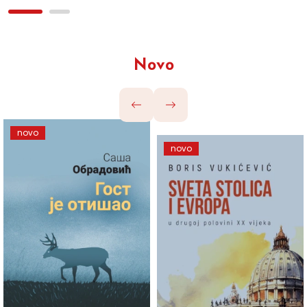
Novo
novo
novo