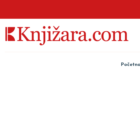
Početn