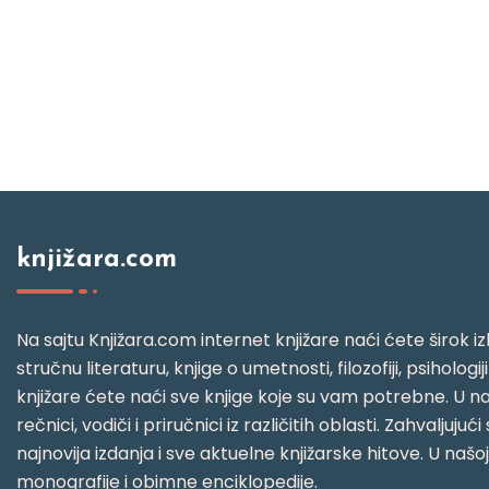
knjižara.com
Na sajtu Knjižara.com internet knjižare naći ćete širok izb
stručnu literaturu, knjige o umetnosti, filozofiji, psihologij
knjižare ćete naći sve knjige koje su vam potrebne. U naš
rečnici, vodiči i priručnici iz različitih oblasti. Zahval
najnovija izdanja i sve aktuelne knjižarske hitove. U našo
monografije i obimne enciklopedije.