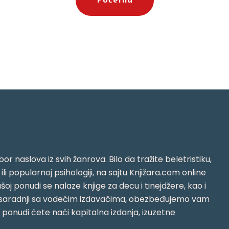
Početna
or naslova iz svih žanrova. Bilo da tražite beletristiku,
i ili popularnoj psihologiji, na sajtu Knjižara.com online
oj ponudi se nalaze knjige za decu i tinejdžere, kao i
jujući saradnji sa vodećim izdavačima, obezbeđujemo vam
j ponudi ćete naći kapitalna izdanja, izuzetne