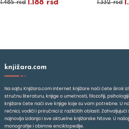
1.188 rsd
1
1.485 rsd
1.332 rsd
knjižara.com
Na sajtu Knjižara.com internet knjižare naći ćete širok izb
stručnu literaturu, knjige o umetnosti, filozofiji, psihologij
knjižare ćete naći sve knjige koje su vam potrebne. U naš
rečnici, vodiči i priručnici iz različitih oblasti. Zahval
najnovija izdanja i sve aktuelne knjižarske hitove. U našo
monografije i obimne enciklopedije.