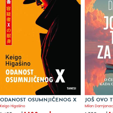
ODANOST OSUMNJIČENOG X
JOŠ OVO T
Keigo Higašino
Milan Damjana