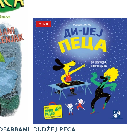
novo
 OFARBANI
DI-DŽEJ PECA