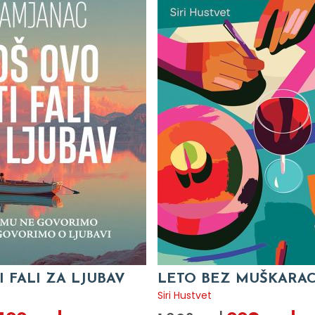
I FALI ZA LJUBAV
LETO BEZ MUŠKARA
c
Siri Hustvet