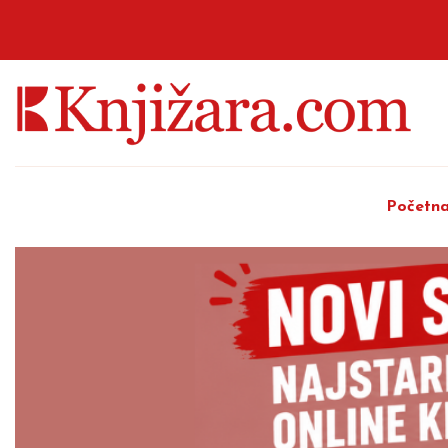
Početn