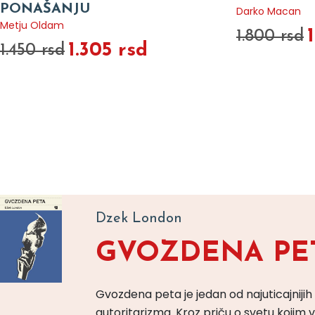
PONAŠANJU
Darko Macan
Metju Oldam
1.800 rsd
1.305 rsd
1.450 rsd
Dzek London
GVOZDENA PE
Gvozdena peta je jedan od najuticajnijih
autoritarizma. Kroz priču o svetu koji