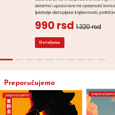
sistema i upozorava na opasnosti konce
ljubitelje distopijske književnosti, politi
990 rsd
1.320 rsd
Detaljnije
Preporučujemo
preporučujem
preporučujemo