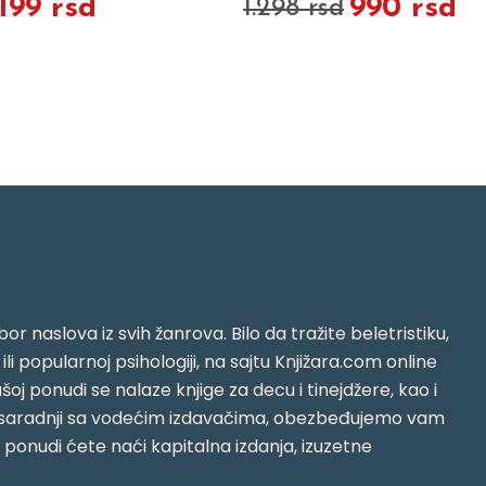
.199 rsd
990 rsd
1.298 rsd
or naslova iz svih žanrova. Bilo da tražite beletristiku,
i ili popularnoj psihologiji, na sajtu Knjižara.com online
oj ponudi se nalaze knjige za decu i tinejdžere, kao i
jujući saradnji sa vodećim izdavačima, obezbeđujemo vam
j ponudi ćete naći kapitalna izdanja, izuzetne