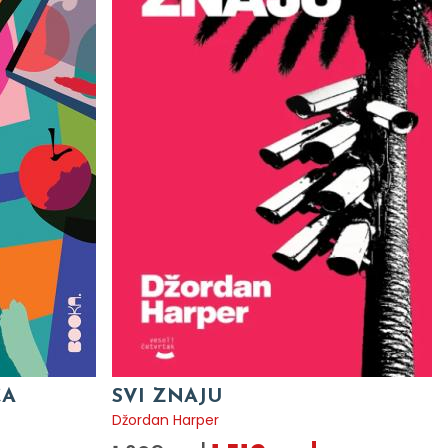
CA
SVI ZNAJU
Džordan Harper