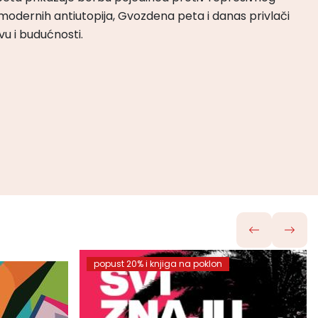
odernih antiutopija, Gvozdena peta i danas privlači
tvu i budućnosti.
popust 20% i knjiga na poklon