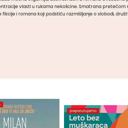
ntracije vlasti u rukama nekolicine. Smatrana pretečom m
čke fikcije i romana koji podstiču razmišljanje o slobodi, druš
o
preporučujemo