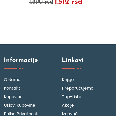
1.512 rsd
1.890 rsd
Informacije
Linkovi
O Nama
Knjige
Kontakt
Preporučujemo
Kupovina
Top-Lista
Uslovi Kupovine
Akcije
Polisa Privatnosti
Izdavači