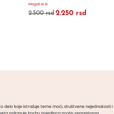
Magali le Iš
2.250 rsd
2.500 rsd
ko delo koje istražuje teme moći, društvene nejednakosti i
peta prikazuje borbu pojedinca protiv represivnog