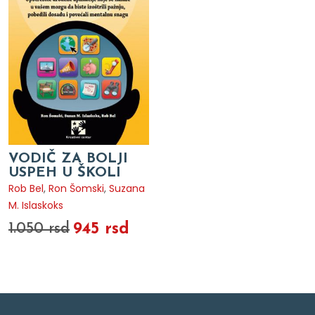
VODIČ ZA BOLJI
USPEH U ŠKOLI
Rob Bel
,
Ron Šomski
,
Suzana
M. Islaskoks
945 rsd
1.050 rsd