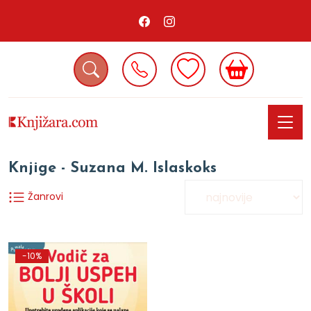
Knjige - Suzana M. Islaskoks
Žanrovi
-10%