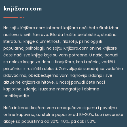
knjižara.com
Na sajtu Knjižara.com internet knjižare naći ćete širok izbor
naslova iz svih žanrova. Bilo da tražite beletristiku, stručnu
literaturu, knjige o umetnosti, filozofiji, psihologiji ili
popularnoj psihologiji, na sajtu Knjižara.com online knjižare
ćete naći sve knjige koje su vam potrebne. U našoj ponudi
se nalaze knjige za decu i tinejdžere, kao i rečnici, vodiči i
priručnici iz različitih oblasti. Zahvaljujući saradnji sa vodećim
izdavačima, obezbeđujemo vam najnovija izdanja i sve
aktuelne knjižarske hitove. U našoj ponudi ćete naći
kapitalna izdanja, izuzetne monografije i obimne
enciklopedije.
Naša internet knjižara vam omogućava sigurnu i povoljnu
online kupovinu, uz stalne popuste od 10-20%, kao i sezonske
akcije sa popustima od 30%, 40%, pa čak i 50%.