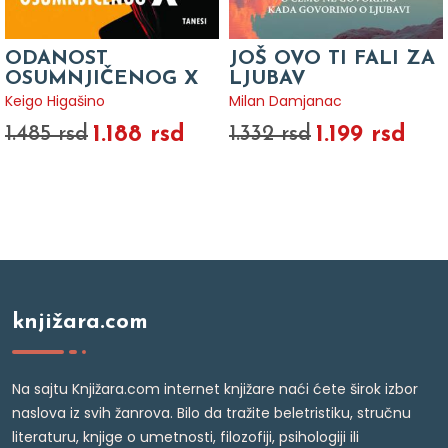
ODANOST
JOŠ OVO TI FALI ZA
OSUMNJIČENOG X
LJUBAV
Keigo Higašino
Milan Damjanac
1.188 rsd
1.199 rsd
1.485 rsd
1.332 rsd
knjižara.com
Na sajtu Knjižara.com internet knjižare naći ćete širok izbor
naslova iz svih žanrova. Bilo da tražite beletristiku, stručnu
literaturu, knjige o umetnosti, filozofiji, psihologiji ili