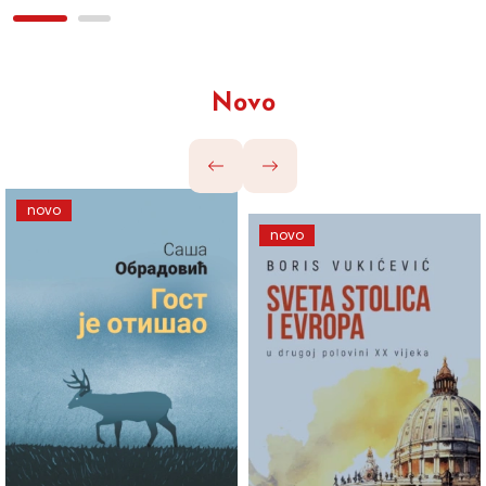
Novo
novo
novo