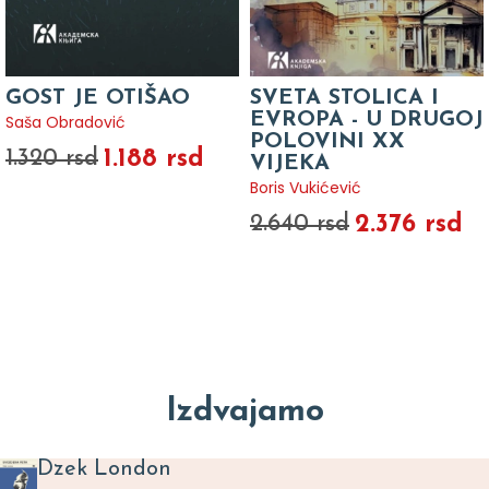
GOST JE OTIŠAO
SVETA STOLICA I
EVROPA - U DRUGOJ
Saša Obradović
POLOVINI XX
1.188 rsd
1.320 rsd
VIJEKA
Boris Vukićević
2.376 rsd
2.640 rsd
Izdvajamo
Dzek London