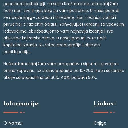
popularnoj psihologiji, na sajtu Knjižara.com online knjižare
ćete naći sve knjige koje su vam potrebne. U našoj ponudi
se nalaze knjige za decu i tinejdžere, kao i rečnici, vodiči i
priručnici iz različitih oblasti. Zahvaljujući saradnji sa vodećim
izdavačima, obezbeđujemo vam najnovija izdanja i sve
aktuelne knjižarske hitove. U našoj ponudi ćete naći
kapitalna izdanja, izuzetne monografije i obimne
enciklopedije.
Naša internet knjižara vam omogućava sigurnu i povoljnu
online kupovinu, uz stalne popuste od 10-20%, kao i sezonske
akcije sa popustima od 30%, 40%, pa čak i 50%.
Informacije
Linkovi
O Nama
Knjige