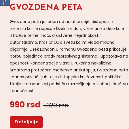
GVOZDENA PETA
Gvozdena peta je jedan od najuticajnijih distopijskih
romana koji je napisao Džek London, vizionarsko delo koje
istražuje teme moći, društvene nejednakosti i
autoritarizma. Kroz priču o svetu kojim vlada moćna
oligarhija, Džek London u romanu Gvozdena peta prikazuje
borbu pojedinca protiv represivnog sistema i upozorava na
opasnosti koncentracije vlasti u rukama nekolicine.
Smatrana pretečom modernih antiutopija, Gvozdena peta
i danas privlači ljubitelje distopijske književnosti, političke
fikcije i romana koji podstiču razmišljanje o slobodi, društvu
i budućnosti.
990 rsd
1.320 rsd
Detaljnije