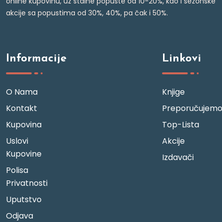
online kupovinu, uz stalne popuste od 10-20%, kao i sezonske
akcije sa popustima od 30%, 40%, pa čak i 50%.
Informacije
Linkovi
O Nama
Knjige
Kontakt
Preporučujem
Kupovina
Top-Lista
Uslovi
Akcije
Kupovine
Izdavači
Polisa
Privatnosti
Uputstvo
Odjava