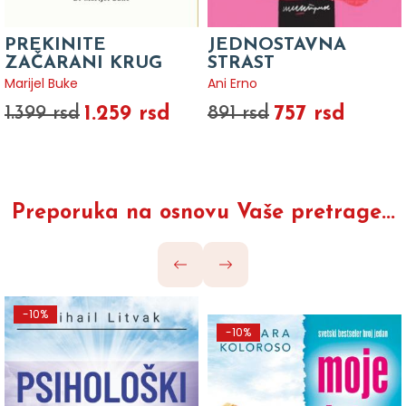
PREKINITE
JEDNOSTAVNA
ZAČARANI KRUG
STRAST
Marijel Buke
Ani Erno
1.259 rsd
757 rsd
1.399 rsd
891 rsd
Preporuka na osnovu Vaše pretrage...
-10%
-10%