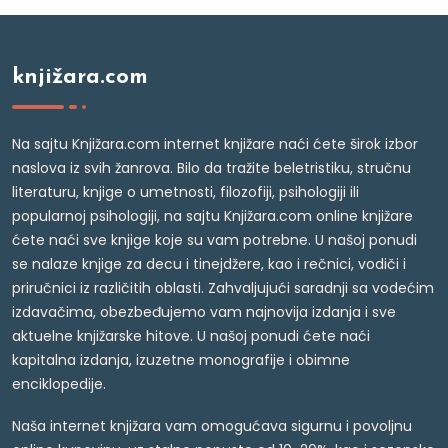
knjižara.com
Na sajtu Knjižara.com internet knjižare naći ćete širok izbor
naslova iz svih žanrova. Bilo da tražite beletristiku, stručnu
literaturu, knjige o umetnosti, filozofiji, psihologiji ili
popularnoj psihologiji, na sajtu Knjižara.com online knjižare
ćete naći sve knjige koje su vam potrebne. U našoj ponudi
se nalaze knjige za decu i tinejdžere, kao i rečnici, vodiči i
priručnici iz različitih oblasti. Zahvaljujući saradnji sa vodećim
izdavačima, obezbeđujemo vam najnovija izdanja i sve
aktuelne knjižarske hitove. U našoj ponudi ćete naći
kapitalna izdanja, izuzetne monografije i obimne
enciklopedije.
Naša internet knjižara vam omogućava sigurnu i povoljnu