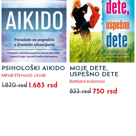
PSIHOLOŠKI AIKIDO
MOJE DETE,
USPEŠNO DETE
Mihail Efimovič Litvak
Barbara Koloroso
1.683 rsd
1.870 rsd
750 rsd
833 rsd