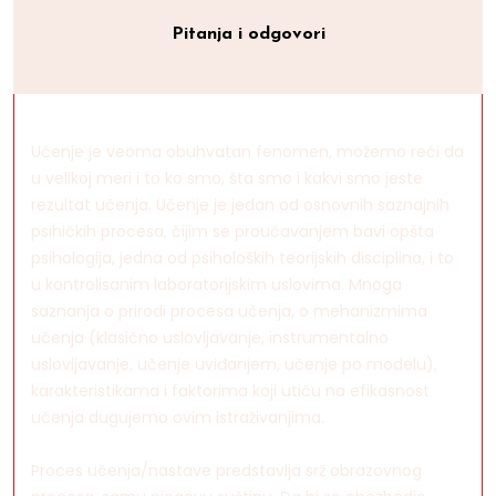
Pitanja i odgovori
Učenje je veoma obuhvatan fenomen, možemo reći da
u velikoj meri i to ko smo, šta smo i kakvi smo jeste
rezultat učenja. Učenje je jedan od osnovnih saznajnih
psihičkih procesa, čijim se proučavanjem bavi opšta
psihologija, jedna od psiholoških teorijskih disciplina, i to
u kontrolisanim laboratorijskim uslovima. Mnoga
saznanja o prirodi procesa učenja, o mehanizmima
učenja (klasično uslovljavanje, instrumentalno
uslovljavanje, učenje uviđanjem, učenje po modelu),
karakteristikama i faktorima koji utiču na efikasnost
učenja dugujemo ovim istraživanjima.
Proces učenja/nastave predstavlja srž obrazovnog