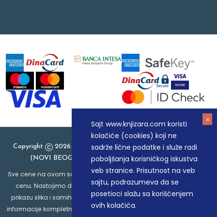
Sajt www.knjizara.com koristi
kolačiće (cookies) koji ne
sadrže lične podatke i služe radi
Copyright
2026 Knjizara.com - MAKART DOO BEOGRAD
poboljšanja korisničkog iskustva
(NOVI BEOGRAD), PIB: 105184104, MB: 20337524
veb stranice. Prisutnost na veb
Sve cene na ovom sajtu iskazane su u dinarima. PDV je uračunat u
sajtu, podrazumeva da se
cenu. Nastojimo da budemo što precizniji u opisu proizvoda,
posetioci slažu sa korišćenjem
prikazu slika i samih cena, ali ne možemo garantovati da su sve
ovih kolačića.
informacije kompletne i bez grešaka. Svi artikli prikazani na sajtu su