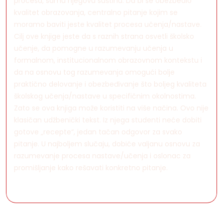
procesa, samu njegovu suštinu. Da bi se obezbedio
kvalitet obrazovanja, centralno pitanje kojim se
moramo baviti jeste kvalitet procesa učenja/nastave.
Cilj ove knjige jeste da s raznih strana osvetli školsko
učenje, da pomogne u razumevanju učenja u
formalnom, institucionalnom obrazovnom kontekstu i
da na osnovu tog razumevanja omogući bolje
praktično delovanje i obezbeđivanje što boljeg kvaliteta
školskog učenja/nastave u specifičnim okolnostima.
Zato se ova knjiga može koristiti na više načina. Ovo nije
klasičan udžbenički tekst. Iz njega studenti neće dobiti
gotove „recepte“, jedan tačan odgovor za svako
pitanje. U najboljem slučaju, dobiće valjanu osnovu za
razumevanje procesa nastave/učenja i oslonac za
promišljanje kako rešavati konkretno pitanje.