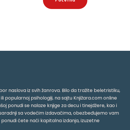
Početna
or naslova iz svih žanrova. Bilo da tražite beletristiku,
i ili popularnoj psihologiji, na sajtu Knjižara.com online
oj ponudi se nalaze knjige za decu i tinejdžere, kao i
jujući saradnji sa vodećim izdavačima, obezbeđujemo vam
j ponudi ćete naći kapitalna izdanja, izuzetne