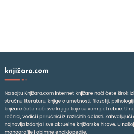
knjižara.com
Na sajtu Knjižara.com internet knjižare naći ćete širok izb
stručnu literaturu, knjige o umetnosti, filozofiji, psihologij
knjižare ćete naći sve knjige koje su vam potrebne. U naš
rečnici, vodiči i priručnici iz različitih oblasti. Zahval
najnovija izdanja i sve aktuelne knjižarske hitove. U našo
monografije i obimne enciklopedije.