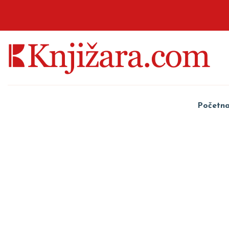
Početn