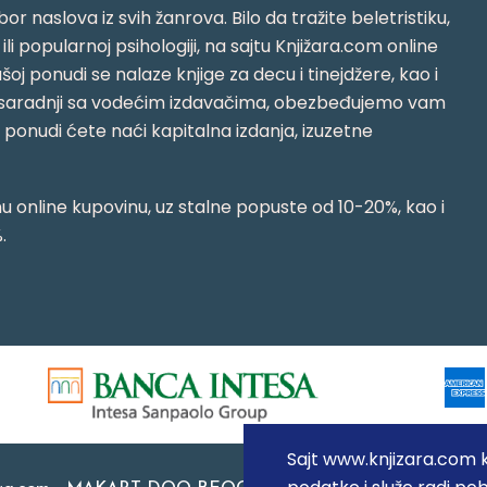
or naslova iz svih žanrova. Bilo da tražite beletristiku,
i ili popularnoj psihologiji, na sajtu Knjižara.com online
oj ponudi se nalaze knjige za decu i tinejdžere, kao i
jujući saradnji sa vodećim izdavačima, obezbeđujemo vam
j ponudi ćete naći kapitalna izdanja, izuzetne
 online kupovinu, uz stalne popuste od 10-20%, kao i
.
Sajt www.knjizara.com ko