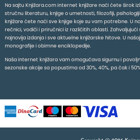
Na sajtu Knjižara.com internet knjižare naći ćete širok izb
stručnu literaturu, knjige o umetnosti, filozofiji, psihologij
knjižare ćete naći sve knjige koje su vam potrebne. U naš
rečnici, vodiči i priručnici iz različitih oblasti. Zahval
najnovija izdanja i sve aktuelne knjižarske hitove. U našo
monografije i obimne enciklopedije.
Naša internet knjižara vam omogućava sigurnu i povoljnu
sezonske akcije sa popustima od 30%, 40%, pa čak i 50%