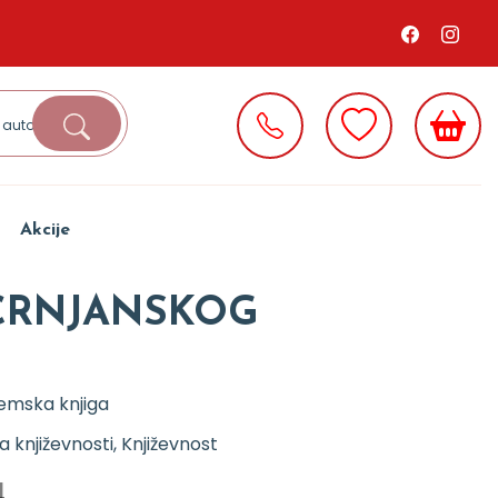
Akcije
CRNJANSKOG
emska knjiga
a književnosti, Književnost
d