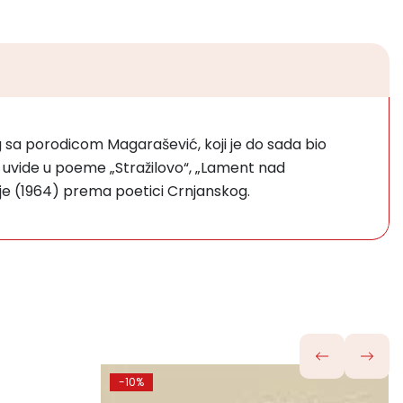
g sa porodicom Magarašević, koji je do sada bio
e uvide u poeme „Stražilovo“, „Lament nad
ije (1964) prema poetici Crnjanskog.
-10%