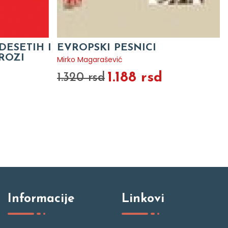
DESETIH I
EVROPSKI PESNICI
ROZI
Mirko Magarašević
1.188 rsd
1.320 rsd
Informacije
Linkovi