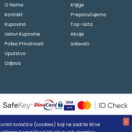
O Nama
Knjige
Kontakt
Preporučujemo
Kupovina
Top-Lista
Uslovi Kupovine
Akcije
Polisa Privatnosti
Izdavači
Uputstvo
Odjava
risti kolačiće (cookies) koji ne sadrže lične