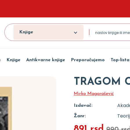
Knjige
a
Knjige
Antikvarne knjige
Preporučujemo
Top-lista
TRAGOM 
Mirko Magarašević
Akad
Izdavač:
Teorij
Žanr:
891 rsd
990 rs