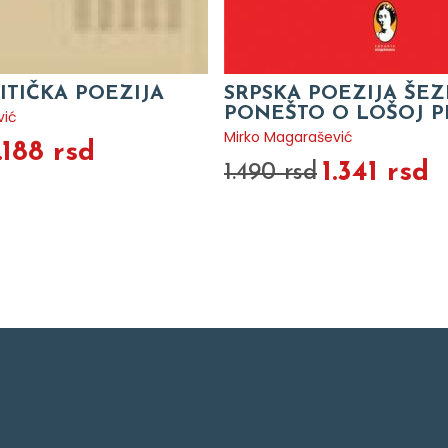
ITIČKA POEZIJA
SRPSKA POEZIJA ŠEZ
PONEŠTO O LOŠOJ P
vić
Mirko Magarašević
.188 rsd
1.341 rsd
1.490 rsd