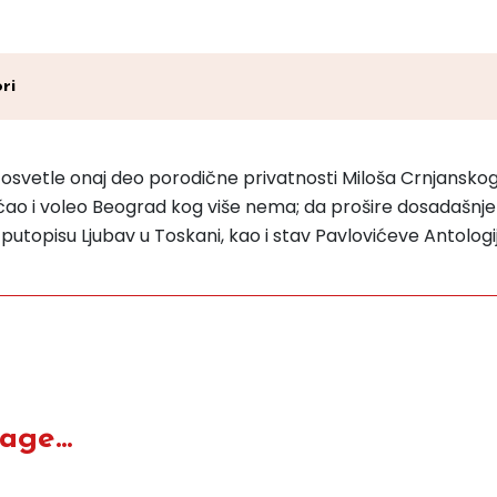
ri
a osvetle onaj deo porodične privatnosti Miloša Crnjansko
sećao i voleo Beograd kog više nema; da prošire dosadašnj
putopisu Ljubav u Toskani, kao i stav Pavlovićeve Antolog
ge...