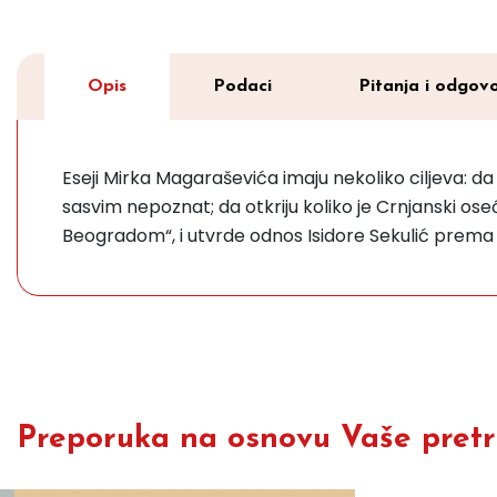
Opis
Podaci
Pitanja i odgovo
Eseji Mirka Magaraševića imaju nekoliko ciljeva: d
sasvim nepoznat; da otkriju koliko je Crnjanski o
Beogradom“, i utvrde odnos Isidore Sekulić prema 
Preporuka na osnovu Vaše pretra