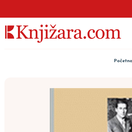
Početn