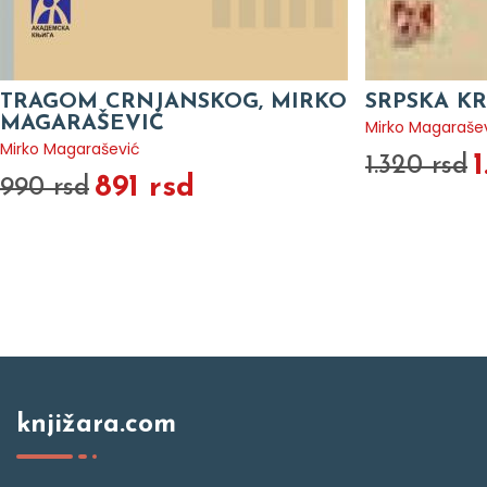
TRAGOM CRNJANSKOG, MIRKO
SRPSKA KR
MAGARAŠEVIĆ
Mirko Magaraše
Mirko Magarašević
1
1.320 rsd
891 rsd
990 rsd
knjižara.com