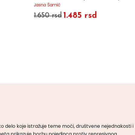
Jasna Šamić
1.485 rsd
1.650 rsd
ko delo koje istražuje teme moći, društvene nejednakosti i
peta prikazuje borbu pojedinca protiv represivnog