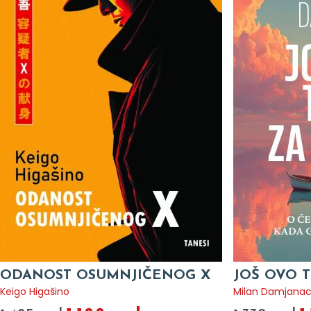
ODANOST OSUMNJIČENOG X
JOŠ OVO T
Keigo Higašino
Milan Damjana