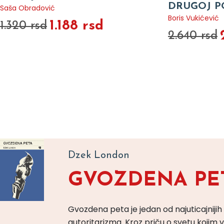
DRUGOJ P
Saša Obradović
Boris Vukićević
1.188 rsd
1.320 rsd
2.640 rsd
Dzek London
GVOZDENA PE
Gvozdena peta je jedan od najuticajnijih
autoritarizma. Kroz priču o svetu koji