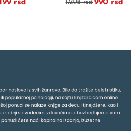
.199 rsd
990 rsd
1.298 rsd
or naslova iz svih žanrova. Bilo da tražite beletristiku,
i ili popularnoj psihologiji, na sajtu Knjižara.com online
oj ponudi se nalaze knjige za decu i tinejdžere, kao i
jujući saradnji sa vodećim izdavačima, obezbeđujemo vam
j ponudi ćete naći kapitalna izdanja, izuzetne