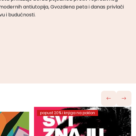
odernih antiutopija, Gvozdena peta i danas privlači
tvu i budućnosti.
popust 20% i knjiga na poklon