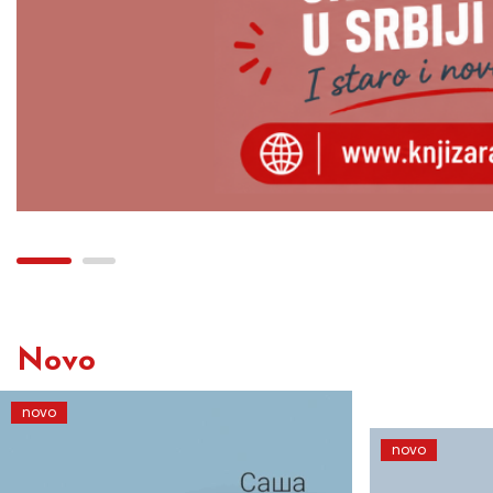
Novo
novo
novo