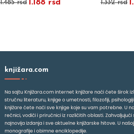
1.188 rsd
1
1.485 rsd
1.332 rsd
knjižara.com
Na sajtu Knjižara.com internet knjižare naći ćete širok izb
stručnu literaturu, knjige o umetnosti, filozofiji, psihologij
knjižare ćete naći sve knjige koje su vam potrebne. U naš
rečnici, vodiči i priručnici iz različitih oblasti. Zahval
najnovija izdanja i sve aktuelne knjižarske hitove. U našo
monografije i obimne enciklopedije.