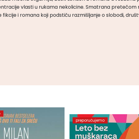
ntracije vlasti u rukama nekolicine. Smatrana pretečom m
čke fikcije i romana koji podstiču razmišljanje o slobodi, druš
o
preporučujemo