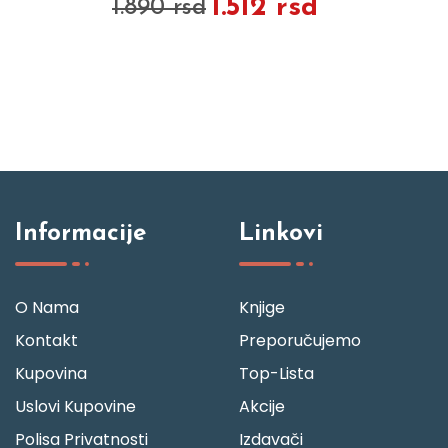
1.512 rsd
1.890 rsd
Informacije
Linkovi
O Nama
Knjige
Kontakt
Preporučujemo
Kupovina
Top-Lista
Uslovi Kupovine
Akcije
Polisa Privatnosti
Izdavači