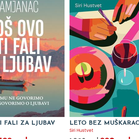
I FALI ZA LJUBAV
LETO BEZ MUŠKARA
c
Siri Hustvet