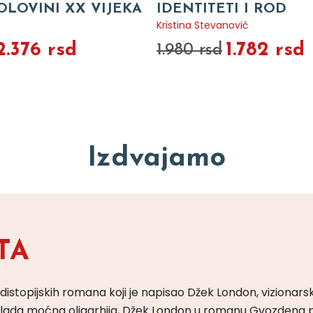
OLOVINI XX VIJEKA
IDENTITETI I ROD
Kristina Stevanović
2.376 rsd
1.782 rsd
1.980 rsd
Izdvajamo
TA
 distopijskih romana koji je napisao Džek London, vizionars
m vlada moćna oligarhija, Džek London u romanu Gvozdena 