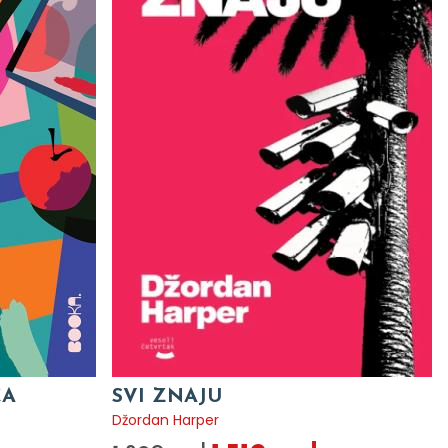
CA
SVI ZNAJU
Džordan Harper