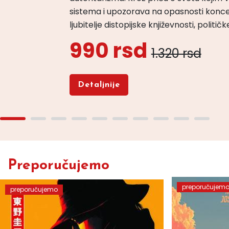
sistema i upozorava na opasnosti konce
ljubitelje distopijske književnosti, politi
990 rsd
1.320 rsd
Detaljnije
Preporučujemo
preporučujem
preporučujemo