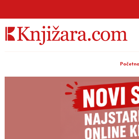
Početn