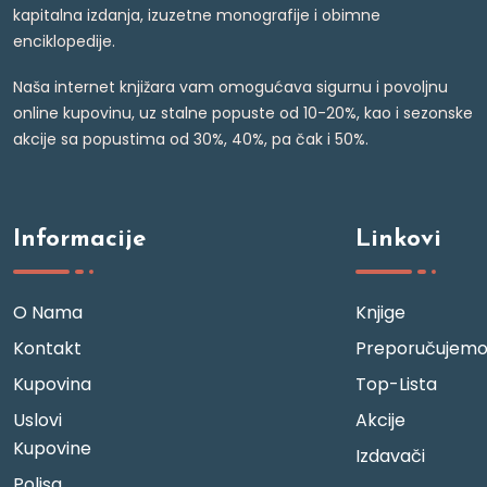
kapitalna izdanja, izuzetne monografije i obimne
enciklopedije.
Naša internet knjižara vam omogućava sigurnu i povoljnu
online kupovinu, uz stalne popuste od 10-20%, kao i sezonske
akcije sa popustima od 30%, 40%, pa čak i 50%.
Informacije
Linkovi
O Nama
Knjige
Kontakt
Preporučujem
Kupovina
Top-Lista
Uslovi
Akcije
Kupovine
Izdavači
Polisa