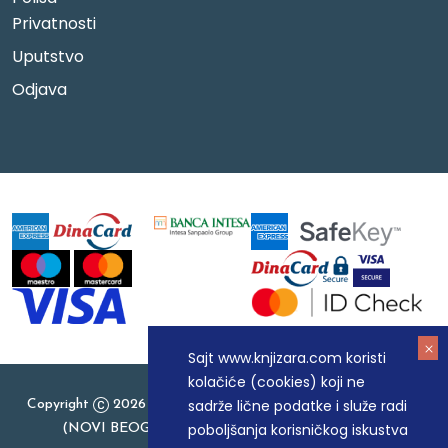
Privatnosti
Uputstvo
Odjava
Sajt www.knjizara.com koristi
kolačiće (cookies) koji ne
sadrže lične podatke i služe radi
Copyright
2026 Knjizara.com - MAKART DOO BEOGRAD
poboljšanja korisničkog iskustva
(NOVI BEOGRAD), PIB: 105184104, MB: 20337524