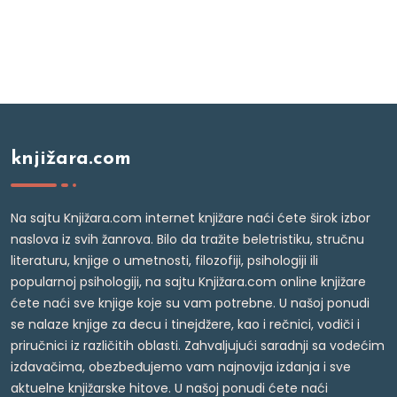
knjižara.com
Na sajtu Knjižara.com internet knjižare naći ćete širok izbor
naslova iz svih žanrova. Bilo da tražite beletristiku, stručnu
literaturu, knjige o umetnosti, filozofiji, psihologiji ili
popularnoj psihologiji, na sajtu Knjižara.com online knjižare
ćete naći sve knjige koje su vam potrebne. U našoj ponudi
se nalaze knjige za decu i tinejdžere, kao i rečnici, vodiči i
priručnici iz različitih oblasti. Zahvaljujući saradnji sa vodećim
izdavačima, obezbeđujemo vam najnovija izdanja i sve
aktuelne knjižarske hitove. U našoj ponudi ćete naći