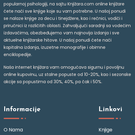
popularnoj psihologiji, na sajtu Knjižara.com online knjižare
ćete naći sve knjige koje su vam potrebne. U našoj ponudi
se nalaze knjige za decu i tinejdžere, kao i rečnici, vodiči i
priručnici iz različitih oblasti. Zahvaljujući saradnji sa vodećim
izdavačima, obezbeđujemo vam najnovija izdanja i sve
aktuelne knjižarske hitove. U našoj ponudi ćete naći
kapitalna izdanja, izuzetne monografije i obimne
enciklopedije.
Naša internet knjižara vam omogućava sigurnu i povoljnu
online kupovinu, uz stalne popuste od 10-20%, kao i sezonske
akcije sa popustima od 30%, 40%, pa čak i 50%.
Informacije
Linkovi
O Nama
Knjige