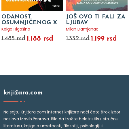
ODANOST
JOŠ OVO TI FALI ZA
OSUMNJIČENOG X
LJUBAV
Keigo Higašino
Milan Damjanac
1.188 rsd
1.199 rsd
1.485 rsd
1.332 rsd
knjižara.com
Na sajtu Knjižara.com internet knjižare naći ćete širok izbor
naslova iz svih žanrova. Bilo da tražite beletristiku, stručnu
literaturu, knjige o umetnosti, filozofiji, psihologiji ili