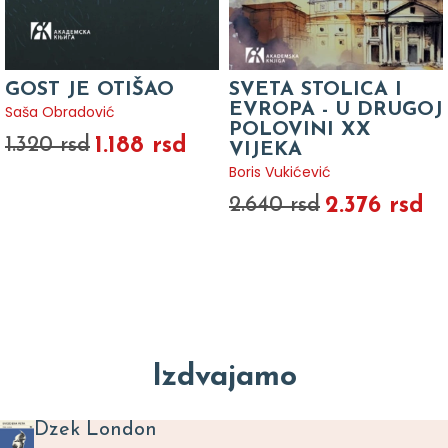
GOST JE OTIŠAO
SVETA STOLICA I
EVROPA - U DRUGOJ
Saša Obradović
POLOVINI XX
1.188 rsd
1.320 rsd
VIJEKA
Boris Vukićević
2.376 rsd
2.640 rsd
Izdvajamo
Dzek London