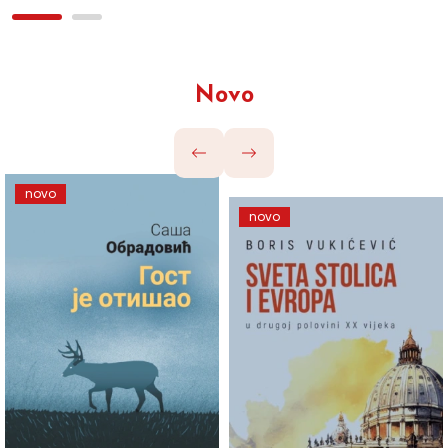
Novo
novo
novo