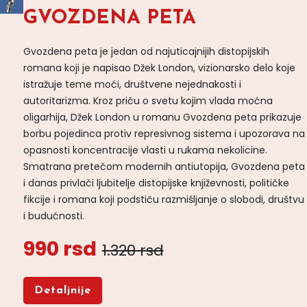
GVOZDENA PETA
Gvozdena peta je jedan od najuticajnijih distopijskih
romana koji je napisao Džek London, vizionarsko delo koje
istražuje teme moći, društvene nejednakosti i
autoritarizma. Kroz priču o svetu kojim vlada moćna
oligarhija, Džek London u romanu Gvozdena peta prikazuje
borbu pojedinca protiv represivnog sistema i upozorava na
opasnosti koncentracije vlasti u rukama nekolicine.
Smatrana pretečom modernih antiutopija, Gvozdena peta
i danas privlači ljubitelje distopijske književnosti, političke
fikcije i romana koji podstiču razmišljanje o slobodi, društvu
i budućnosti.
990 rsd
1.320 rsd
Detaljnije