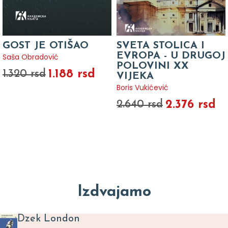
GOST JE OTIŠAO
SVETA STOLICA I
EVROPA - U DRUGOJ
Saša Obradović
POLOVINI XX
1.188 rsd
1.320 rsd
VIJEKA
Boris Vukićević
2.376 rsd
2.640 rsd
Izdvajamo
Dzek London