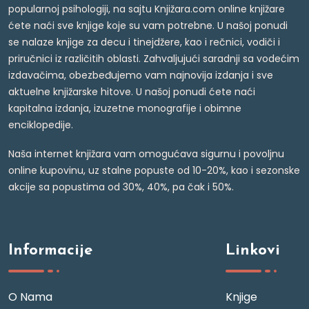
popularnoj psihologiji, na sajtu Knjižara.com online knjižare
ćete naći sve knjige koje su vam potrebne. U našoj ponudi
se nalaze knjige za decu i tinejdžere, kao i rečnici, vodiči i
priručnici iz različitih oblasti. Zahvaljujući saradnji sa vodećim
izdavačima, obezbeđujemo vam najnovija izdanja i sve
aktuelne knjižarske hitove. U našoj ponudi ćete naći
kapitalna izdanja, izuzetne monografije i obimne
enciklopedije.
Naša internet knjižara vam omogućava sigurnu i povoljnu
online kupovinu, uz stalne popuste od 10-20%, kao i sezonske
akcije sa popustima od 30%, 40%, pa čak i 50%.
Informacije
Linkovi
O Nama
Knjige