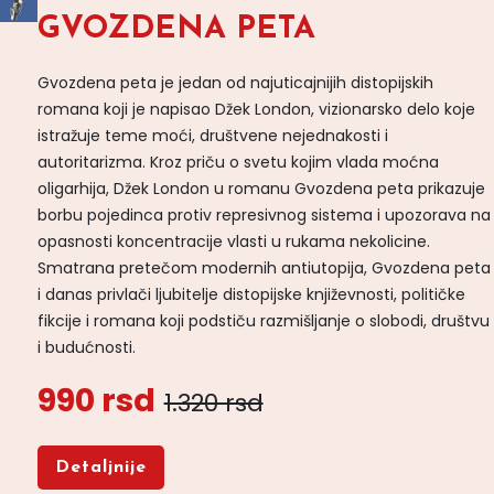
GVOZDENA PETA
Gvozdena peta je jedan od najuticajnijih distopijskih
romana koji je napisao Džek London, vizionarsko delo koje
istražuje teme moći, društvene nejednakosti i
autoritarizma. Kroz priču o svetu kojim vlada moćna
oligarhija, Džek London u romanu Gvozdena peta prikazuje
borbu pojedinca protiv represivnog sistema i upozorava na
opasnosti koncentracije vlasti u rukama nekolicine.
Smatrana pretečom modernih antiutopija, Gvozdena peta
i danas privlači ljubitelje distopijske književnosti, političke
fikcije i romana koji podstiču razmišljanje o slobodi, društvu
i budućnosti.
990 rsd
1.320 rsd
Detaljnije