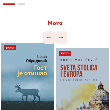
Novo
novo
novo