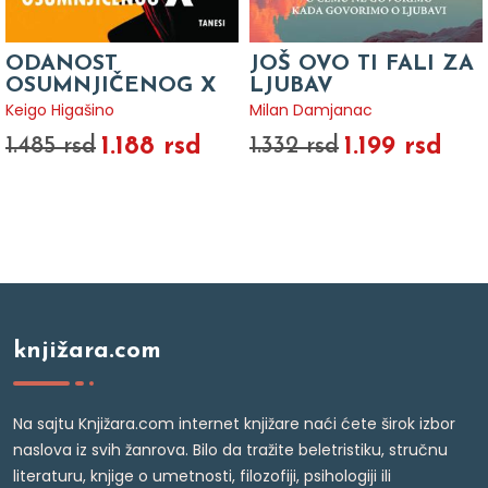
ODANOST
JOŠ OVO TI FALI ZA
OSUMNJIČENOG X
LJUBAV
Keigo Higašino
Milan Damjanac
1.188 rsd
1.199 rsd
1.485 rsd
1.332 rsd
knjižara.com
Na sajtu Knjižara.com internet knjižare naći ćete širok izbor
naslova iz svih žanrova. Bilo da tražite beletristiku, stručnu
literaturu, knjige o umetnosti, filozofiji, psihologiji ili