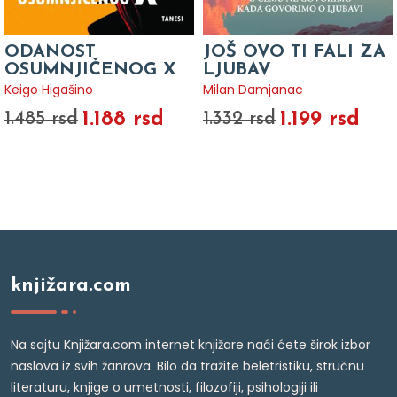
ODANOST
JOŠ OVO TI FALI ZA
OSUMNJIČENOG X
LJUBAV
Keigo Higašino
Milan Damjanac
1.188 rsd
1.199 rsd
1.485 rsd
1.332 rsd
knjižara.com
Na sajtu Knjižara.com internet knjižare naći ćete širok izbor
naslova iz svih žanrova. Bilo da tražite beletristiku, stručnu
literaturu, knjige o umetnosti, filozofiji, psihologiji ili