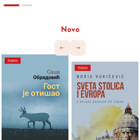
Novo
novo
novo