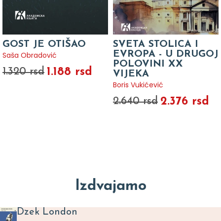
GOST JE OTIŠAO
SVETA STOLICA I
EVROPA - U DRUGOJ
Saša Obradović
POLOVINI XX
1.188 rsd
1.320 rsd
VIJEKA
Boris Vukićević
2.376 rsd
2.640 rsd
Izdvajamo
Dzek London