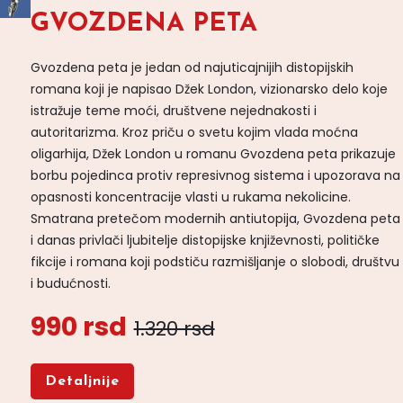
GVOZDENA PETA
Gvozdena peta je jedan od najuticajnijih distopijskih
romana koji je napisao Džek London, vizionarsko delo koje
istražuje teme moći, društvene nejednakosti i
autoritarizma. Kroz priču o svetu kojim vlada moćna
oligarhija, Džek London u romanu Gvozdena peta prikazuje
borbu pojedinca protiv represivnog sistema i upozorava na
opasnosti koncentracije vlasti u rukama nekolicine.
Smatrana pretečom modernih antiutopija, Gvozdena peta
i danas privlači ljubitelje distopijske književnosti, političke
fikcije i romana koji podstiču razmišljanje o slobodi, društvu
i budućnosti.
990 rsd
1.320 rsd
Detaljnije