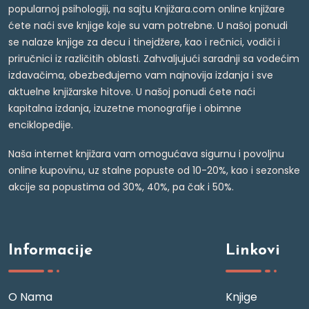
popularnoj psihologiji, na sajtu Knjižara.com online knjižare
ćete naći sve knjige koje su vam potrebne. U našoj ponudi
se nalaze knjige za decu i tinejdžere, kao i rečnici, vodiči i
priručnici iz različitih oblasti. Zahvaljujući saradnji sa vodećim
izdavačima, obezbeđujemo vam najnovija izdanja i sve
aktuelne knjižarske hitove. U našoj ponudi ćete naći
kapitalna izdanja, izuzetne monografije i obimne
enciklopedije.
Naša internet knjižara vam omogućava sigurnu i povoljnu
online kupovinu, uz stalne popuste od 10-20%, kao i sezonske
akcije sa popustima od 30%, 40%, pa čak i 50%.
Informacije
Linkovi
O Nama
Knjige