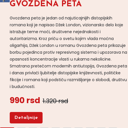
GVOZDENA PETA
Gvozdena peta je jedan od najuticajnijih distopijskih
romana koji je napisao Džek London, vizionarsko delo koje
istražuje teme moći, društvene nejednakosti i
autoritarizma. Kroz priču o svetu kojim vlada moćna
oligarhija, Džek London u romanu Gvozdena peta prikazuje
borbu pojedinca protiv represivnog sistema i upozorava na
opasnosti koncentracije vlasti u rukama nekolicine.
Smatrana pretečom modernih antiutopija, Gvozdena peta
i danas privlači ljubitelje distopijske književnosti, političke
fikcije i romana koji podstiču razmišljanje o slobodi, društvu
i budućnosti.
990 rsd
1.320 rsd
Detaljnije