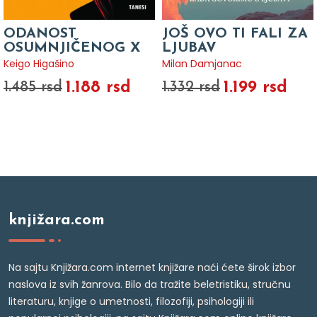
ODANOST
JOŠ OVO TI FALI ZA
OSUMNJIČENOG X
LJUBAV
Keigo Higašino
Milan Damjanac
1.188 rsd
1.199 rsd
1.485 rsd
1.332 rsd
knjižara.com
Na sajtu Knjižara.com internet knjižare naći ćete širok izbor
naslova iz svih žanrova. Bilo da tražite beletristiku, stručnu
literaturu, knjige o umetnosti, filozofiji, psihologiji ili