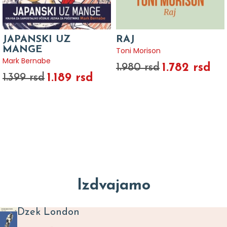
JAPANSKI UZ
RAJ
MANGE
Toni Morison
Mark Bernabe
1.782 rsd
1.980 rsd
1.189 rsd
1.399 rsd
Izdvajamo
Dzek London