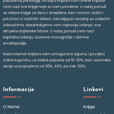
popularnoj psihologiji, na sajtu Knjižara.com online knjižare
ćete naći sve knjige koje su vam potrebne. U našoj ponudi
se nalaze knjige za decu i tinejdžere, kao i rečnici, vodiči i
priručnici iz različitih oblasti. Zahvaljujući saradnji sa vodećim
izdavačima, obezbeđujemo vam najnovija izdanja i sve
aktuelne knjižarske hitove. U našoj ponudi ćete naći
kapitalna izdanja, izuzetne monografije i obimne
enciklopedije.
Naša internet knjižara vam omogućava sigurnu i povoljnu
online kupovinu, uz stalne popuste od 10-20%, kao i sezonske
akcije sa popustima od 30%, 40%, pa čak i 50%.
Informacije
Linkovi
O Nama
Knjige