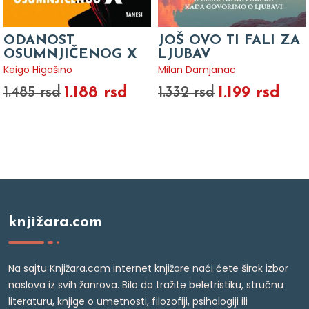
ODANOST
JOŠ OVO TI FALI ZA
OSUMNJIČENOG X
LJUBAV
Keigo Higašino
Milan Damjanac
1.188 rsd
1.199 rsd
1.485 rsd
1.332 rsd
knjižara.com
Na sajtu Knjižara.com internet knjižare naći ćete širok izbor
naslova iz svih žanrova. Bilo da tražite beletristiku, stručnu
literaturu, knjige o umetnosti, filozofiji, psihologiji ili