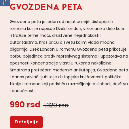
GVOZDENA PETA
Gvozdena peta je jedan od najuticajnijih distopijskih
romana koji je napisao Džek London, vizionarsko delo koje
istražuje teme moći, društvene nejednakosti i
autoritarizma. Kroz priču o svetu kojim vlada moćna
oligarhija, Džek London u romanu Gvozdena peta prikazuje
borbu pojedinca protiv represivnog sistema i upozorava na
opasnosti koncentracije vlasti u rukama nekolicine.
Smatrana pretečom modernih antiutopija, Gvozdena peta
i danas privlači ljubitelje distopijske književnosti, političke
fikcije i romana koji podstiču razmišljanje o slobodi, društvu
i budućnosti.
990 rsd
1.320 rsd
Detaljnije