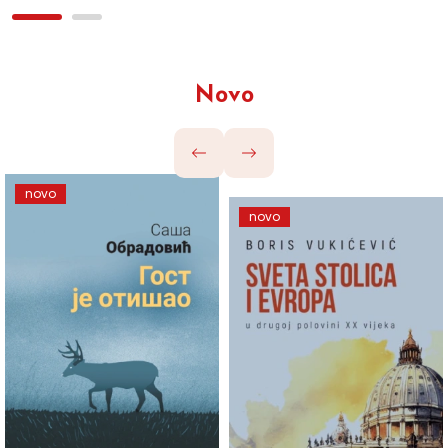
Novo
novo
novo