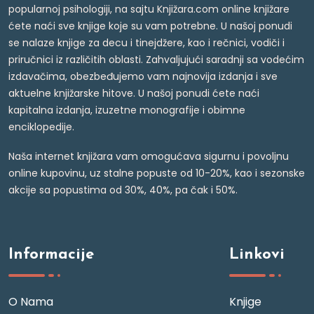
popularnoj psihologiji, na sajtu Knjižara.com online knjižare
ćete naći sve knjige koje su vam potrebne. U našoj ponudi
se nalaze knjige za decu i tinejdžere, kao i rečnici, vodiči i
priručnici iz različitih oblasti. Zahvaljujući saradnji sa vodećim
izdavačima, obezbeđujemo vam najnovija izdanja i sve
aktuelne knjižarske hitove. U našoj ponudi ćete naći
kapitalna izdanja, izuzetne monografije i obimne
enciklopedije.
Naša internet knjižara vam omogućava sigurnu i povoljnu
online kupovinu, uz stalne popuste od 10-20%, kao i sezonske
akcije sa popustima od 30%, 40%, pa čak i 50%.
Informacije
Linkovi
O Nama
Knjige