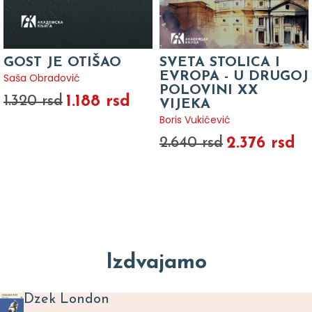
GOST JE OTIŠAO
SVETA STOLICA I
EVROPA - U DRUGOJ
Saša Obradović
POLOVINI XX
1.188 rsd
1.320 rsd
VIJEKA
Boris Vukićević
2.376 rsd
2.640 rsd
Izdvajamo
Dzek London