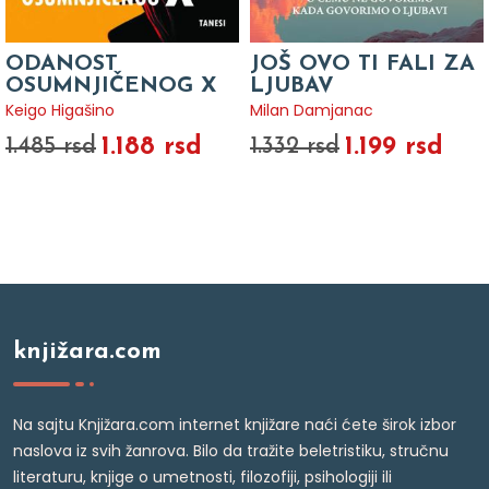
ODANOST
JOŠ OVO TI FALI ZA
OSUMNJIČENOG X
LJUBAV
Keigo Higašino
Milan Damjanac
1.188 rsd
1.199 rsd
1.485 rsd
1.332 rsd
knjižara.com
Na sajtu Knjižara.com internet knjižare naći ćete širok izbor
naslova iz svih žanrova. Bilo da tražite beletristiku, stručnu
literaturu, knjige o umetnosti, filozofiji, psihologiji ili