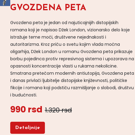
GVOZDENA PETA
Gvozdena peta je jedan od najuticajnijih distopijskih
romana koji je napisao Džek London, vizionarsko delo koje
istražuje teme moći, društvene nejednakosti i
autoritarizma. Kroz priču o svetu kojim vlada moćna
oligarhija, Džek London u romanu Gvozdena peta prikazuje
borbu pojedinca protiv represivnog sistema i upozorava na
opasnosti koncentracije vlasti u rukama nekolicine.
Smatrana pretečom modernih antiutopija, Gvozdena peta
i danas privlači ljubitelje distopijske književnosti, političke
fikcije i romana koji podstiču razmišljanje o slobodi, društvu
i budućnosti.
990 rsd
1.320 rsd
Detaljnije