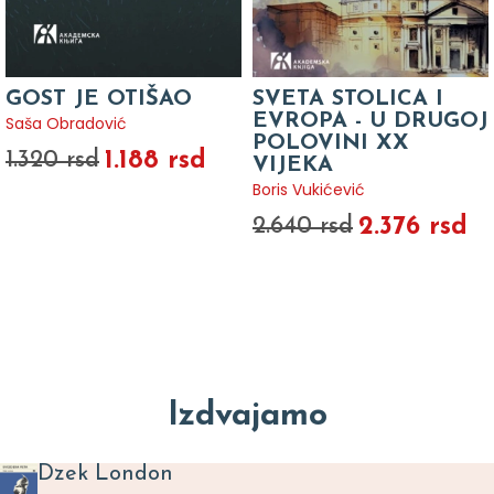
GOST JE OTIŠAO
SVETA STOLICA I
EVROPA - U DRUGOJ
Saša Obradović
POLOVINI XX
1.188 rsd
1.320 rsd
VIJEKA
Boris Vukićević
2.376 rsd
2.640 rsd
Izdvajamo
Dzek London