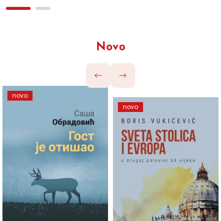
Novo
novo
novo