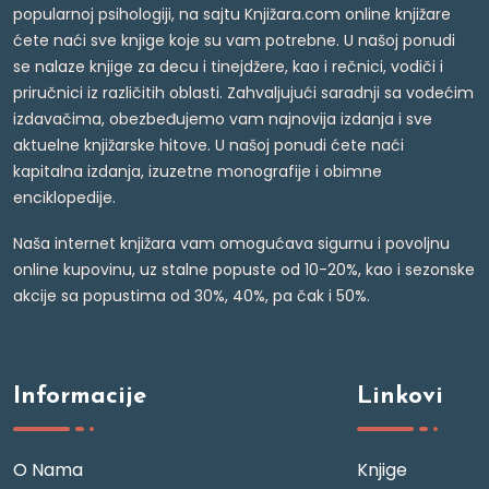
popularnoj psihologiji, na sajtu Knjižara.com online knjižare
ćete naći sve knjige koje su vam potrebne. U našoj ponudi
se nalaze knjige za decu i tinejdžere, kao i rečnici, vodiči i
priručnici iz različitih oblasti. Zahvaljujući saradnji sa vodećim
izdavačima, obezbeđujemo vam najnovija izdanja i sve
aktuelne knjižarske hitove. U našoj ponudi ćete naći
kapitalna izdanja, izuzetne monografije i obimne
enciklopedije.
Naša internet knjižara vam omogućava sigurnu i povoljnu
online kupovinu, uz stalne popuste od 10-20%, kao i sezonske
akcije sa popustima od 30%, 40%, pa čak i 50%.
Informacije
Linkovi
O Nama
Knjige