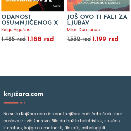
ODANOST
JOŠ OVO TI FALI ZA
OSUMNJIČENOG X
LJUBAV
Keigo Higašino
Milan Damjanac
1.188 rsd
1.199 rsd
1.485 rsd
1.332 rsd
knjižara.com
Na sajtu Knjižara.com internet knjižare naći ćete širok izbor
naslova iz svih žanrova. Bilo da tražite beletristiku, stručnu
literaturu, knjige o umetnosti, filozofiji, psihologiji ili