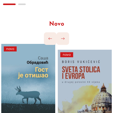
Novo
novo
novo