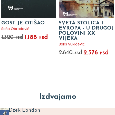
GOST JE OTIŠAO
SVETA STOLICA I
EVROPA - U DRUGOJ
Saša Obradović
POLOVINI XX
1.188 rsd
1.320 rsd
VIJEKA
Boris Vukićević
2.376 rsd
2.640 rsd
Izdvajamo
Dzek London