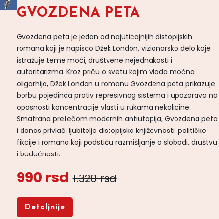
GVOZDENA PETA
Gvozdena peta je jedan od najuticajnijih distopijskih
romana koji je napisao Džek London, vizionarsko delo koje
istražuje teme moći, društvene nejednakosti i
autoritarizma. Kroz priču o svetu kojim vlada moćna
oligarhija, Džek London u romanu Gvozdena peta prikazuje
borbu pojedinca protiv represivnog sistema i upozorava na
opasnosti koncentracije vlasti u rukama nekolicine.
Smatrana pretečom modernih antiutopija, Gvozdena peta
i danas privlači ljubitelje distopijske književnosti, političke
fikcije i romana koji podstiču razmišljanje o slobodi, društvu
i budućnosti.
990 rsd
1.320 rsd
Detaljnije