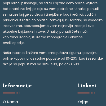
popularnoj psihologiji, na sajtu Knjižara.com online knjižare
ćete naći sve knjige koje su vam potrebne. U našoj ponudi
se nalaze knjige za decu i tinejdžere, kao i rečnici, vodiči i
priručnici iz različitih oblasti. Zahvaljujući saradnji sa vodećim
izdavačima, obezbeđujemo vam najnovija izdanja i sve
aktuelne knjižarske hitove. U našoj ponudi ćete naći
kapitalna izdanja, izuzetne monografije i obimne
enciklopedije.
Naša internet knjižara vam omogućava sigurnu i povoljnu
online kupovinu, uz stalne popuste od 10-20%, kao i sezonske
akcije sa popustima od 30%, 40%, pa čak i 50%.
Informacije
Linkovi
O Nama
Knjige