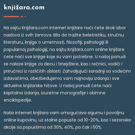
knjižara.com
Na sajtu Knjižara.com internet knjižare naći ćete širok izbor
naslova iz svih žanrova. Bilo da tražite beletristiku, stručnu
literaturu, knjige o umetnosti, filozofiji, psihologiji ili
popularnoj psihologiji, na sajtu Knjižara.com online knjižare
ćete naći sve knjige koje su vam potrebne. U našoj ponudi
se nalaze knjige za decu i tinejdžere, kao i rečnici, vodiči i
priručnici iz različitih oblasti. Zahvaljujući saradnji sa vodećim
izdavačima, obezbeđujemo vam najnovija izdanja i sve
aktuelne knjižarske hitove. U našoj ponudi ćete naći
kapitalna izdanja, izuzetne monografije i obimne
enciklopedije.
Naša internet knjižara vam omogućava sigurnu i povoljnu
online kupovinu, uz stalne popuste od 10-20%, kao i sezonske
akcije sa popustima od 30%, 40%, pa čak i 50%.