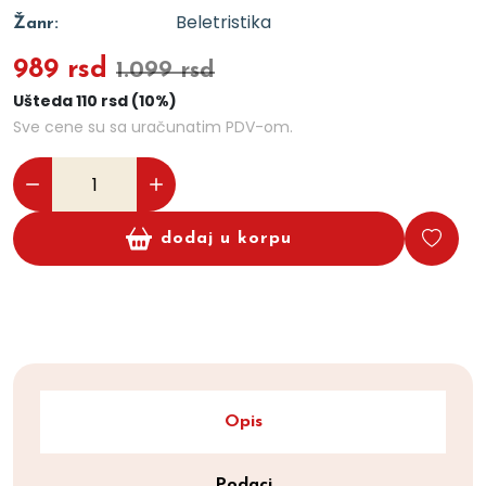
Beletristika
Žanr:
989 rsd
1.099 rsd
Ušteda 110 rsd (10%)
Sve cene su sa uračunatim PDV-om.
dodaj u korpu
Opis
Podaci