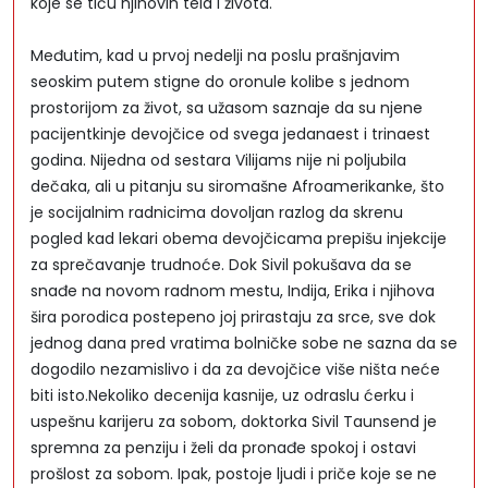
koje se tiču njihovih tela i života.
Međutim, kad u prvoj nedelji na poslu prašnjavim
seoskim putem stigne do oronule kolibe s jednom
prostorijom za život, sa užasom saznaje da su njene
pacijentkinje devojčice od svega jedanaest i trinaest
godina. Nijedna od sestara Vilijams nije ni poljubila
dečaka, ali u pitanju su siromašne Afroamerikanke, što
je socijalnim radnicima dovoljan razlog da skrenu
pogled kad lekari obema devojčicama prepišu injekcije
za sprečavanje trudnoće. Dok Sivil pokušava da se
snađe na novom radnom mestu, Indija, Erika i njihova
šira porodica postepeno joj prirastaju za srce, sve dok
jednog dana pred vratima bolničke sobe ne sazna da se
dogodilo nezamislivo i da za devojčice više ništa neće
biti isto.Nekoliko decenija kasnije, uz odraslu ćerku i
uspešnu karijeru za sobom, doktorka Sivil Taunsend je
spremna za penziju i želi da pronađe spokoj i ostavi
prošlost za sobom. Ipak, postoje ljudi i priče koje se ne