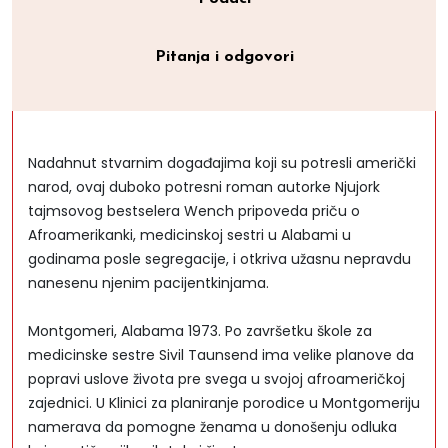
Pitanja i odgovori
Nadahnut stvarnim događajima koji su potresli američki
narod, ovaj duboko potresni roman autorke Njujork
tajmsovog bestselera Wench pripoveda priču o
Afroamerikanki, medicinskoj sestri u Alabami u
godinama posle segregacije, i otkriva užasnu nepravdu
nanesenu njenim pacijentkinjama.
Montgomeri, Alabama 1973. Po završetku škole za
medicinske sestre Sivil Taunsend ima velike planove da
popravi uslove života pre svega u svojoj afroameričkoj
zajednici. U Klinici za planiranje porodice u Montgomeriju
namerava da pomogne ženama u donošenju odluka