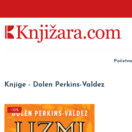
Početn
Knjige - Dolen Perkins-Valdez
-10%