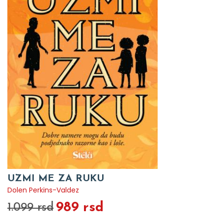
UZMI ME ZA RUKU
Dolen Perkins-Valdez
989 rsd
1.099 rsd