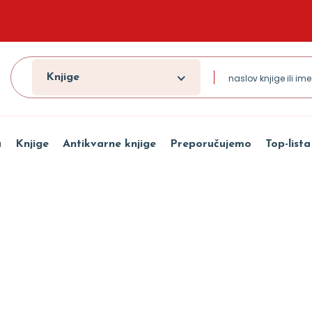
Knjige
a
Knjige
Antikvarne knjige
Preporučujemo
Top-lista