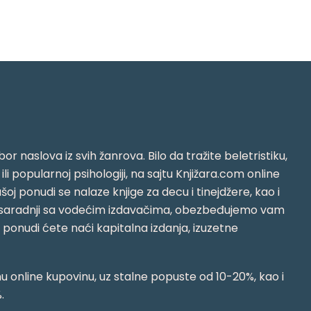
or naslova iz svih žanrova. Bilo da tražite beletristiku,
i ili popularnoj psihologiji, na sajtu Knjižara.com online
oj ponudi se nalaze knjige za decu i tinejdžere, kao i
jujući saradnji sa vodećim izdavačima, obezbeđujemo vam
j ponudi ćete naći kapitalna izdanja, izuzetne
 online kupovinu, uz stalne popuste od 10-20%, kao i
.