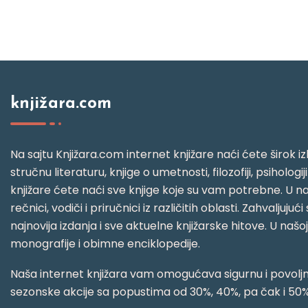
knjižara.com
Na sajtu Knjižara.com internet knjižare naći ćete širok izb
stručnu literaturu, knjige o umetnosti, filozofiji, psihologij
knjižare ćete naći sve knjige koje su vam potrebne. U naš
rečnici, vodiči i priručnici iz različitih oblasti. Zahval
najnovija izdanja i sve aktuelne knjižarske hitove. U našo
monografije i obimne enciklopedije.
Naša internet knjižara vam omogućava sigurnu i povoljnu
sezonske akcije sa popustima od 30%, 40%, pa čak i 50%