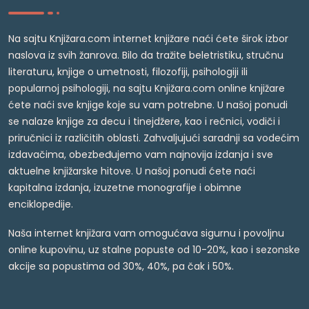
Na sajtu Knjižara.com internet knjižare naći ćete širok izbor
naslova iz svih žanrova. Bilo da tražite beletristiku, stručnu
literaturu, knjige o umetnosti, filozofiji, psihologiji ili
popularnoj psihologiji, na sajtu Knjižara.com online knjižare
ćete naći sve knjige koje su vam potrebne. U našoj ponudi
se nalaze knjige za decu i tinejdžere, kao i rečnici, vodiči i
priručnici iz različitih oblasti. Zahvaljujući saradnji sa vodećim
izdavačima, obezbeđujemo vam najnovija izdanja i sve
aktuelne knjižarske hitove. U našoj ponudi ćete naći
kapitalna izdanja, izuzetne monografije i obimne
enciklopedije.
Naša internet knjižara vam omogućava sigurnu i povoljnu
online kupovinu, uz stalne popuste od 10-20%, kao i sezonske
akcije sa popustima od 30%, 40%, pa čak i 50%.