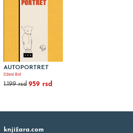
AUTOPORTRET
Džesi Bol
959 rsd
1.199 rsd
knjižara.com