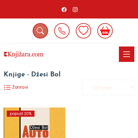
Knjige - Džesi Bol
Žanrovi
popust 20%