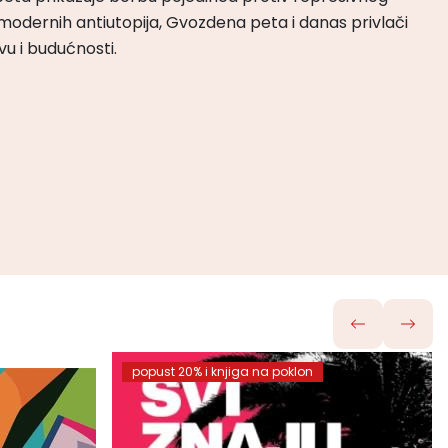
odernih antiutopija, Gvozdena peta i danas privlači
tvu i budućnosti.
popust 20% i knjiga na poklon