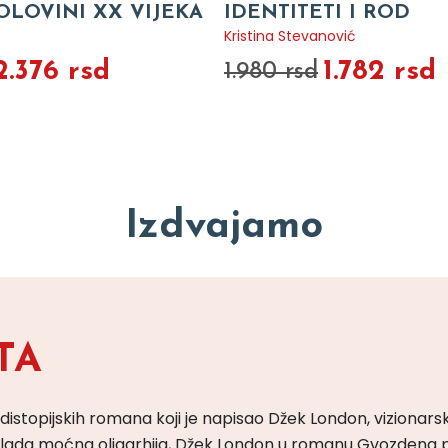
OLOVINI XX VIJEKA
IDENTITETI I ROD
Kristina Stevanović
2.376 rsd
1.782 rsd
1.980 rsd
Izdvajamo
TA
 distopijskih romana koji je napisao Džek London, vizionars
m vlada moćna oligarhija, Džek London u romanu Gvozdena 