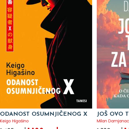
ODANOST OSUMNJIČENOG X
JOŠ OVO T
Keigo Higašino
Milan Damjana