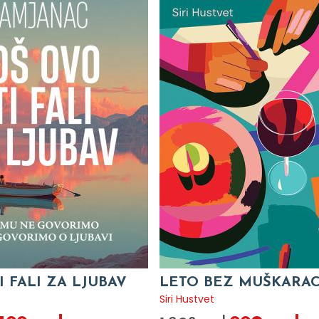
I FALI ZA LJUBAV
LETO BEZ MUŠKARA
c
Siri Hustvet