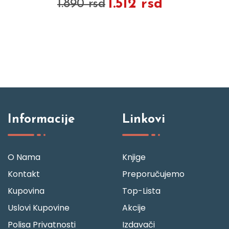
1.512 rsd
1.890 rsd
Informacije
Linkovi
O Nama
Knjige
Kontakt
Preporučujemo
Kupovina
Top-Lista
Uslovi Kupovine
Akcije
Polisa Privatnosti
Izdavači