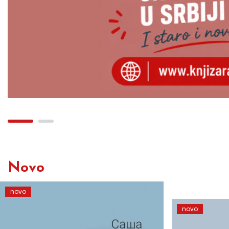
Novo
novo
novo