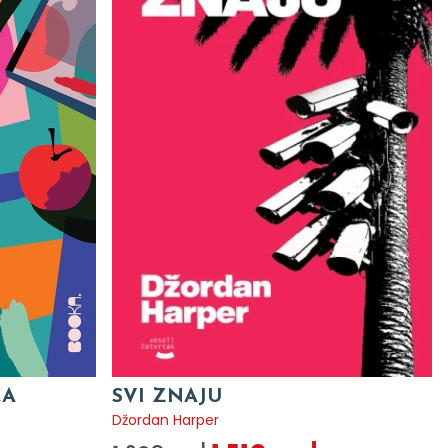
CA
SVI ZNAJU
Džordan Harper