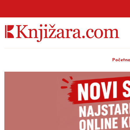
Početn