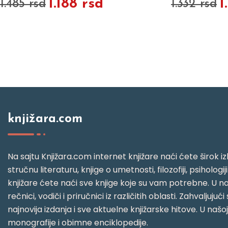
1.188 rsd
1
1.485 rsd
1.332 rsd
knjižara.com
Na sajtu Knjižara.com internet knjižare naći ćete širok izb
stručnu literaturu, knjige o umetnosti, filozofiji, psihologij
knjižare ćete naći sve knjige koje su vam potrebne. U naš
rečnici, vodiči i priručnici iz različitih oblasti. Zahval
najnovija izdanja i sve aktuelne knjižarske hitove. U našo
monografije i obimne enciklopedije.