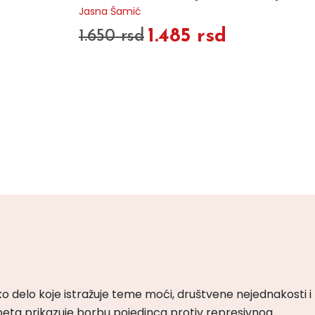
Jasna Šamić
1.485 rsd
1.650 rsd
ko delo koje istražuje teme moći, društvene nejednakosti i
peta prikazuje borbu pojedinca protiv represivnog