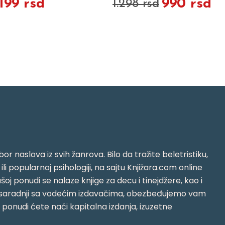
.199 rsd
990 rsd
1.298 rsd
or naslova iz svih žanrova. Bilo da tražite beletristiku,
i ili popularnoj psihologiji, na sajtu Knjižara.com online
oj ponudi se nalaze knjige za decu i tinejdžere, kao i
jujući saradnji sa vodećim izdavačima, obezbeđujemo vam
j ponudi ćete naći kapitalna izdanja, izuzetne