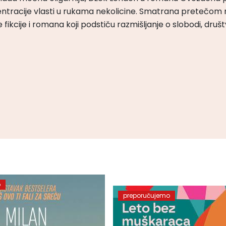
ntracije vlasti u rukama nekolicine. Smatrana pretečom m
čke fikcije i romana koji podstiču razmišljanje o slobodi, druš
o
preporučujemo