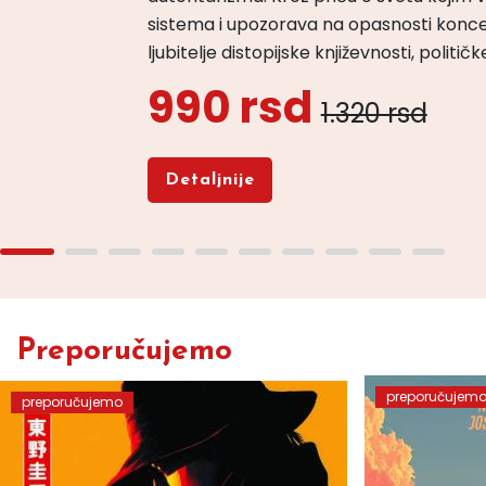
sistema i upozorava na opasnosti konce
ljubitelje distopijske književnosti, politi
990 rsd
1.320 rsd
Detaljnije
Preporučujemo
preporučujem
preporučujemo