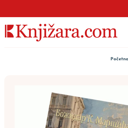
Početn