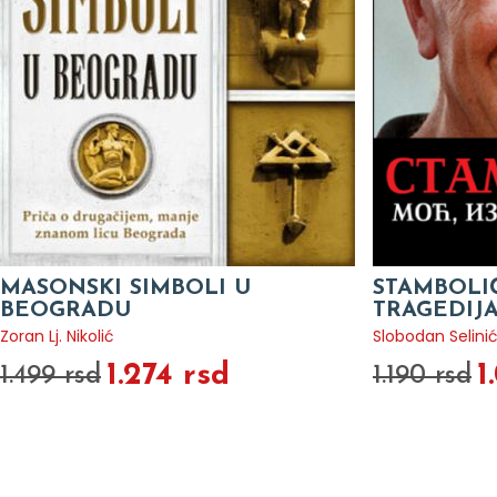
MASONSKI SIMBOLI U
STAMBOLIĆ
BEOGRADU
TRAGEDIJ
Zoran Lj. Nikolić
Slobodan Selini
1.274 rsd
1
1.499 rsd
1.190 rsd