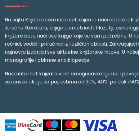
Na sajtu Knjižara.com internet knjižare naći ćete širok izb
stručnu literaturu, knjige o umetnosti, filozofiji, psihologij
knjižare ćete naći sve knjige koje su vam potrebne. U naš
rečnici, vodiči i priručnici iz različitih oblasti. Zahval
najnovija izdanja i sve aktuelne knjižarske hitove. U našo
monografije i obimne enciklopedije.
Naša internet knjižara vam omogućava sigurnu i povoljnu
sezonske akcije sa popustima od 30%, 40%, pa čak i 50%