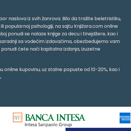
or naslova iz svih žanrova. Bilo da tražite beletristiku,
i ili popularnoj psihologiji, na sajtu Knjižara.com online
oj ponudi se nalaze knjige za decu i tinejdžere, kao i
jujući saradnji sa vodećim izdavačima, obezbeđujemo vam
j ponudi ćete naći kapitalna izdanja, izuzetne
 online kupovinu, uz stalne popuste od 10-20%, kao i
.