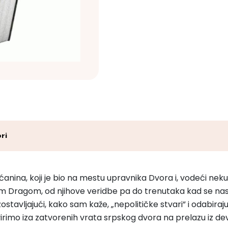
ri
ićanina, koji je bio na mestu upravnika Dvora i, vodeći n
m Dragom, od njihove veridbe pa do trenutaka kad se naslu
 izostavljajući, kako sam kaže, „nepolitičke stvari” i odabi
rimo iza zatvorenih vrata srpskog dvora na prelazu iz de