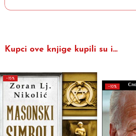
Kupci ove knjige kupili su i...
-15%
-10%