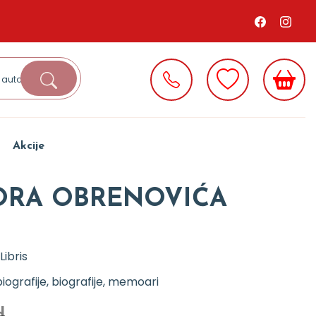
Akcije
ORA OBRENOVIĆA
Libris
iografije, biografije, memoari
d