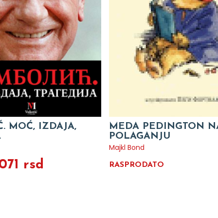
. MOĆ, IZDAJA,
MEDA PEDINGTON N
A
POLAGANJU
ć
Majkl Bond
.071 rsd
RASPRODATO