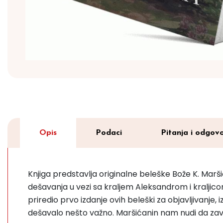
Opis
Podaci
Pitanja i odgovo
Knjiga predstavlja originalne beleške Bože K. Marš
dešavanja u vezi sa kraljem Aleksandrom i kraljico
priredio prvo izdanje ovih beleški za objavljivanje,
dešavalo nešto važno. Maršićanin nam nudi da zavi