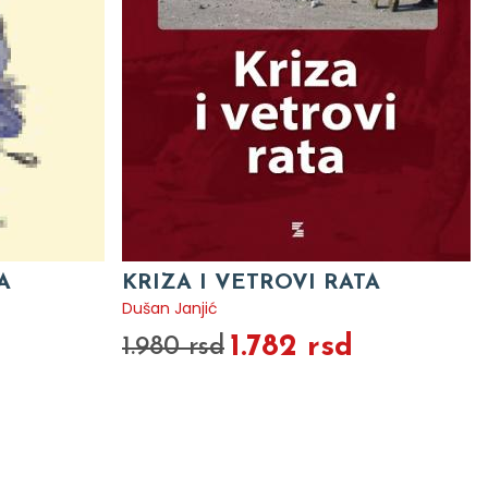
A
KRIZA I VETROVI RATA
Dušan Janjić
1.782 rsd
1.980 rsd