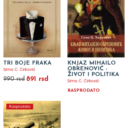
TRI BOJE FRAKA
KNJAZ MIHAILO
OBRENOVIĆ -
Simo C. Ćirković
ŽIVOT I POLITIKA
891 rsd
990 rsd
Simo C. Ćirković
RASPRODATO
Rasprodato