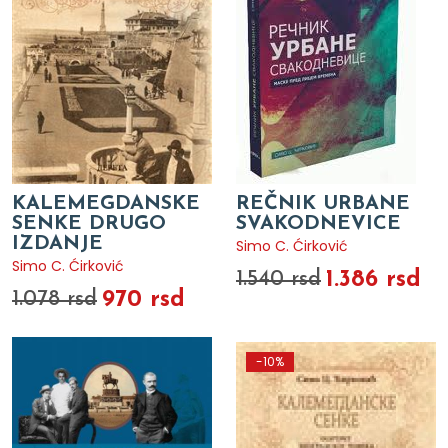
KALEMEGDANSKE
REČNIK URBANE
SENKE DRUGO
SVAKODNEVICE
IZDANJE
Simo C. Ćirković
Simo C. Ćirković
1.386 rsd
1.540 rsd
970 rsd
1.078 rsd
-10%