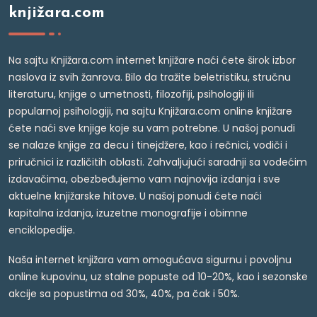
knjižara.com
Na sajtu Knjižara.com internet knjižare naći ćete širok izbor
naslova iz svih žanrova. Bilo da tražite beletristiku, stručnu
literaturu, knjige o umetnosti, filozofiji, psihologiji ili
popularnoj psihologiji, na sajtu Knjižara.com online knjižare
ćete naći sve knjige koje su vam potrebne. U našoj ponudi
se nalaze knjige za decu i tinejdžere, kao i rečnici, vodiči i
priručnici iz različitih oblasti. Zahvaljujući saradnji sa vodećim
izdavačima, obezbeđujemo vam najnovija izdanja i sve
aktuelne knjižarske hitove. U našoj ponudi ćete naći
kapitalna izdanja, izuzetne monografije i obimne
enciklopedije.
Naša internet knjižara vam omogućava sigurnu i povoljnu
online kupovinu, uz stalne popuste od 10-20%, kao i sezonske
akcije sa popustima od 30%, 40%, pa čak i 50%.