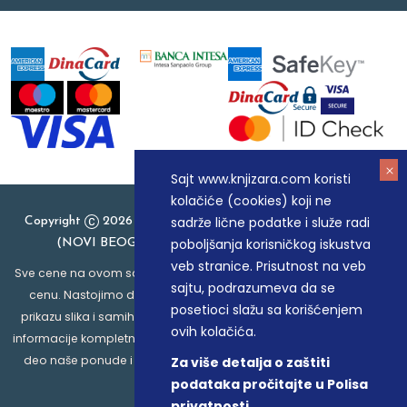
Sajt www.knjizara.com koristi
kolačiće (cookies) koji ne
sadrže lične podatke i služe radi
Copyright
2026 Knjizara.com - MAKART DOO BEOGRAD
poboljšanja korisničkog iskustva
(NOVI BEOGRAD), PIB: 105184104, MB: 20337524
veb stranice. Prisutnost na veb
Sve cene na ovom sajtu iskazane su u dinarima. PDV je uračunat u
sajtu, podrazumeva da se
cenu. Nastojimo da budemo što precizniji u opisu proizvoda,
posetioci slažu sa korišćenjem
prikazu slika i samih cena, ali ne možemo garantovati da su sve
ovih kolačića.
informacije kompletne i bez grešaka. Svi artikli prikazani na sajtu su
deo naše ponude i ne podrazumeva da su dostupni u svakom
Za više detalja o zaštiti
trenutku.
podataka pročitajte u Polisa
privatnosti