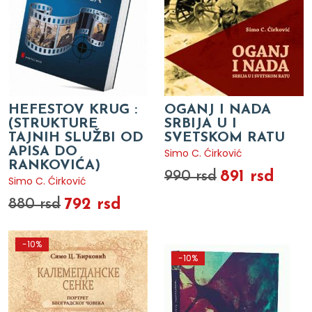
HEFESTOV KRUG :
OGANJ I NADA
(STRUKTURE
SRBIJA U I
TAJNIH SLUŽBI OD
SVETSKOM RATU
APISA DO
Simo C. Ćirković
RANKOVIĆA)
891 rsd
990 rsd
Simo C. Ćirković
792 rsd
880 rsd
-10%
-10%