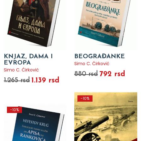
KNJAZ, DAMA I
BEOGRAĐANKE
EVROPA
Simo C. Ćirković
Simo C. Ćirković
792 rsd
880 rsd
1.139 rsd
1.265 rsd
-10%
-10%