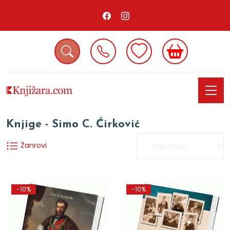
Knjige - Simo C. Ćirković
Žanrovi
-10%
-10%