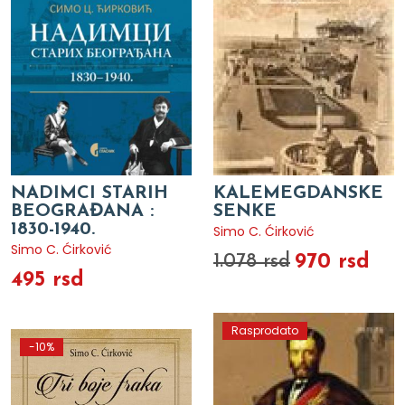
NADIMCI STARIH
KALEMEGDANSKE
BEOGRAĐANA :
SENKE
1830-1940.
Simo C. Ćirković
Simo C. Ćirković
970 rsd
1.078 rsd
495 rsd
Rasprodato
-10%