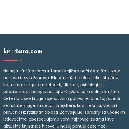
knjižara.com
Na sajtu Knjižara.com internet knjižare naći ćete širok izbor
naslova iz svih žanrova. Bilo da tražite beletristiku, stručnu
literaturu, knjige o umetnosti, filozofiji, psihologiji ili
popularnoj psihologiji, na sajtu Knjižara.com online knjižare
ćete naći sve knjige koje su vam potrebne. U našoj ponudi
se nalaze knjige za decu i tinejdžere, kao i rečnici, vodiči i
priručnici iz različitih oblasti. Zahvaljujući saradnji sa vodećim
izdavačima, obezbeđujemo vam najnovija izdanja i sve
aktuelne knjižarske hitove. U našoj ponudi ćete naći