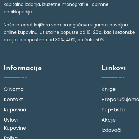
kapitalna izdanja, izuzetne monografije i obimne
enciklopedije.
Naša internet knjižara vam omogućava sigurnu i povoljnu
online kupovinu, uz stalne popuste od 10-20%, kao i sezonske
akcije sa popustima od 30%, 40%, pa čak i 50%.
Informacije
Linkovi
O Nama
Knjige
Kontakt
Preporučujem
Kupovina
Top-Lista
Uslovi
Akcije
Kupovine
Izdavači
Polisa