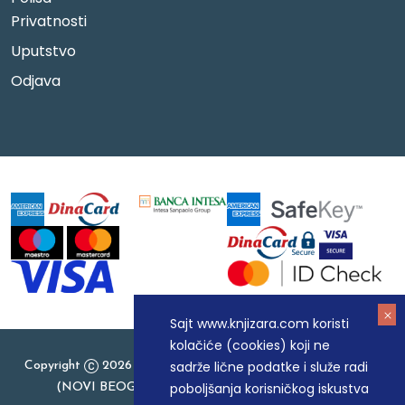
Privatnosti
Uputstvo
Odjava
Sajt www.knjizara.com koristi
kolačiće (cookies) koji ne
sadrže lične podatke i služe radi
Copyright
2026 Knjizara.com - MAKART DOO BEOGRAD
poboljšanja korisničkog iskustva
(NOVI BEOGRAD), PIB: 105184104, MB: 20337524