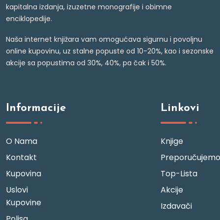
kapitalna izdanja, izuzetne monografije i obimne
enciklopedije.
Naša internet knjižara vam omogućava sigurnu i povoljnu
online kupovinu, uz stalne popuste od 10-20%, kao i sezonske
akcije sa popustima od 30%, 40%, pa čak i 50%.
Informacije
Linkovi
O Nama
Knjige
Kontakt
Preporučujem
Kupovina
Top-Lista
Uslovi
Akcije
Kupovine
Izdavači
Polisa