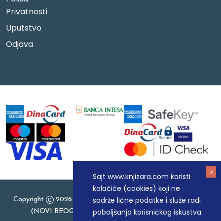
Privatnosti
Uputstvo
Odjava
Sajt www.knjizara.com koristi
kolačiće (cookies) koji ne
sadrže lične podatke i služe radi
Copyright
2026 Knjizara.com - MAKART DOO BEOGRAD
poboljšanja korisničkog iskustva
(NOVI BEOGRAD), PIB: 105184104, MB: 20337524