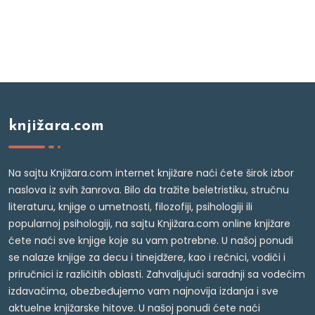
knjižara.com
Na sajtu Knjižara.com internet knjižare naći ćete širok izbor
naslova iz svih žanrova. Bilo da tražite beletristiku, stručnu
literaturu, knjige o umetnosti, filozofiji, psihologiji ili
popularnoj psihologiji, na sajtu Knjižara.com online knjižare
ćete naći sve knjige koje su vam potrebne. U našoj ponudi
se nalaze knjige za decu i tinejdžere, kao i rečnici, vodiči i
priručnici iz različitih oblasti. Zahvaljujući saradnji sa vodećim
izdavačima, obezbeđujemo vam najnovija izdanja i sve
aktuelne knjižarske hitove. U našoj ponudi ćete naći