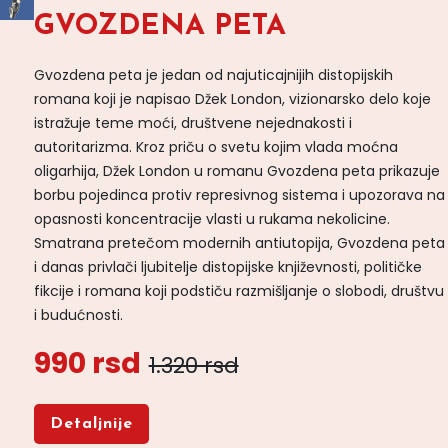
GVOZDENA PETA
Gvozdena peta je jedan od najuticajnijih distopijskih
romana koji je napisao Džek London, vizionarsko delo koje
istražuje teme moći, društvene nejednakosti i
autoritarizma. Kroz priču o svetu kojim vlada moćna
oligarhija, Džek London u romanu Gvozdena peta prikazuje
borbu pojedinca protiv represivnog sistema i upozorava na
opasnosti koncentracije vlasti u rukama nekolicine.
Smatrana pretečom modernih antiutopija, Gvozdena peta
i danas privlači ljubitelje distopijske književnosti, političke
fikcije i romana koji podstiču razmišljanje o slobodi, društvu
i budućnosti.
990 rsd
1.320 rsd
Detaljnije