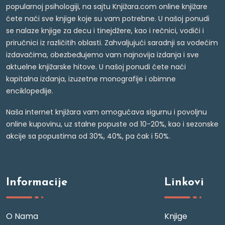
popularnoj psihologiji, na sajtu Knjižara.com online knjižare
ćete naći sve knjige koje su vam potrebne. U našoj ponudi
se nalaze knjige za decu i tinejdžere, kao i rečnici, vodiči i
priručnici iz različitih oblasti. Zahvaljujući saradnji sa vodećim
izdavačima, obezbeđujemo vam najnovija izdanja i sve
aktuelne knjižarske hitove. U našoj ponudi ćete naći
kapitalna izdanja, izuzetne monografije i obimne
enciklopedije.
Naša internet knjižara vam omogućava sigurnu i povoljnu
online kupovinu, uz stalne popuste od 10-20%, kao i sezonske
akcije sa popustima od 30%, 40%, pa čak i 50%.
Informacije
Linkovi
O Nama
Knjige