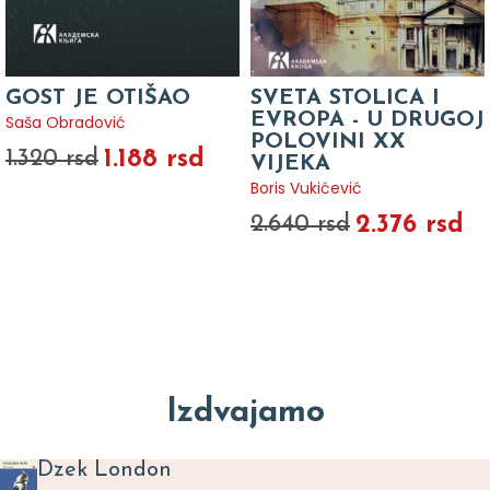
GOST JE OTIŠAO
SVETA STOLICA I
EVROPA - U DRUGOJ
Saša Obradović
POLOVINI XX
1.188 rsd
1.320 rsd
VIJEKA
Boris Vukićević
2.376 rsd
2.640 rsd
Izdvajamo
Dzek London