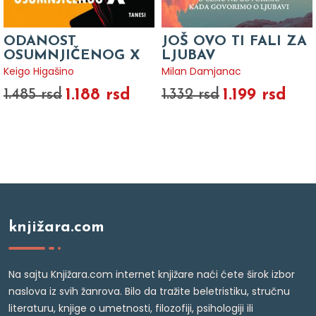
ODANOST
JOŠ OVO TI FALI ZA
OSUMNJIČENOG X
LJUBAV
Keigo Higašino
Milan Damjanac
1.188 rsd
1.199 rsd
1.485 rsd
1.332 rsd
knjižara.com
Na sajtu Knjižara.com internet knjižare naći ćete širok izbor
naslova iz svih žanrova. Bilo da tražite beletristiku, stručnu
literaturu, knjige o umetnosti, filozofiji, psihologiji ili