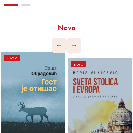
Novo
novo
novo