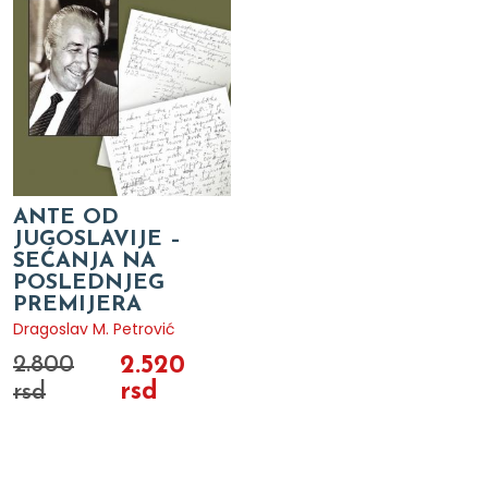
ANTE OD
JUGOSLAVIJE –
SEĆANJA NA
POSLEDNJEG
PREMIJERA
Dragoslav M. Petrović
2.520
2.800
rsd
rsd