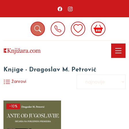
Knjige - Dragoslav M. Petrović
Žanrovi
-10%