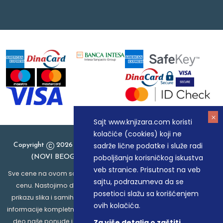
Sajt www.knjizara.com koristi
kolačiće (cookies) koji ne
sadrže lične podatke i služe radi
Copyright
2026 Knjizara.com - MAKART DOO BEOGRAD
poboljšanja korisničkog iskustva
(NOVI BEOGRAD), PIB: 105184104, MB: 20337524
veb stranice. Prisutnost na veb
Sve cene na ovom sajtu iskazane su u dinarima. PDV je uračunat u
sajtu, podrazumeva da se
cenu. Nastojimo da budemo što precizniji u opisu proizvoda,
posetioci slažu sa korišćenjem
prikazu slika i samih cena, ali ne možemo garantovati da su sve
ovih kolačića.
informacije kompletne i bez grešaka. Svi artikli prikazani na sajtu su
deo naše ponude i ne podrazumeva da su dostupni u svakom
Za više detalja o zaštiti