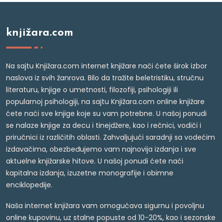
knjižara.com
Na sajtu Knjižara.com internet knjižare naći ćete širok izbor
naslova iz svih žanrova. Bilo da tražite beletristiku, stručnu
literaturu, knjige o umetnosti, filozofiji, psihologiji ili
popularnoj psihologiji, na sajtu Knjižara.com online knjižare
ćete naći sve knjige koje su vam potrebne. U našoj ponudi
se nalaze knjige za decu i tinejdžere, kao i rečnici, vodiči i
priručnici iz različitih oblasti. Zahvaljujući saradnji sa vodećim
izdavačima, obezbeđujemo vam najnovija izdanja i sve
aktuelne knjižarske hitove. U našoj ponudi ćete naći
kapitalna izdanja, izuzetne monografije i obimne
enciklopedije.
Naša internet knjižara vam omogućava sigurnu i povoljnu
online kupovinu, uz stalne popuste od 10-20%, kao i sezonske