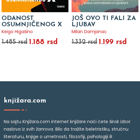
ODANOST
JOŠ OVO TI FALI ZA
OSUMNJIČENOG X
LJUBAV
Keigo Higašino
Milan Damjanac
1.188 rsd
1.199 rsd
1.485 rsd
1.332 rsd
knjižara.com
Na sajtu Knjižara.com internet knjižare naći ćete širok izbor
naslova iz svih žanrova. Bilo da tražite beletristiku, stručnu
literaturu, knjige o umetnosti, filozofiji, psihologiji ili