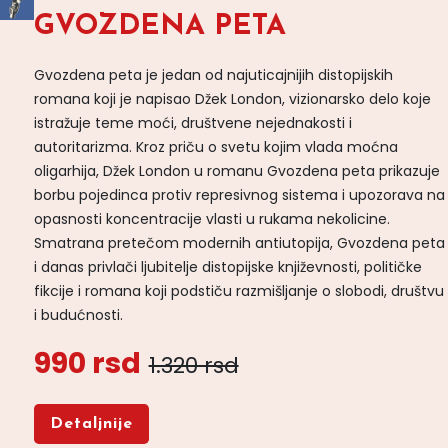
GVOZDENA PETA
Gvozdena peta je jedan od najuticajnijih distopijskih
romana koji je napisao Džek London, vizionarsko delo koje
istražuje teme moći, društvene nejednakosti i
autoritarizma. Kroz priču o svetu kojim vlada moćna
oligarhija, Džek London u romanu Gvozdena peta prikazuje
borbu pojedinca protiv represivnog sistema i upozorava na
opasnosti koncentracije vlasti u rukama nekolicine.
Smatrana pretečom modernih antiutopija, Gvozdena peta
i danas privlači ljubitelje distopijske književnosti, političke
fikcije i romana koji podstiču razmišljanje o slobodi, društvu
i budućnosti.
990 rsd
1.320 rsd
Detaljnije