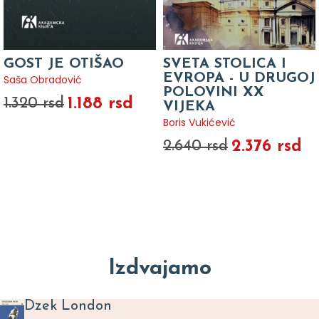
GOST JE OTIŠAO
SVETA STOLICA I
EVROPA - U DRUGOJ
Saša Obradović
POLOVINI XX
1.188 rsd
1.320 rsd
VIJEKA
Boris Vukićević
2.376 rsd
2.640 rsd
Izdvajamo
Dzek London