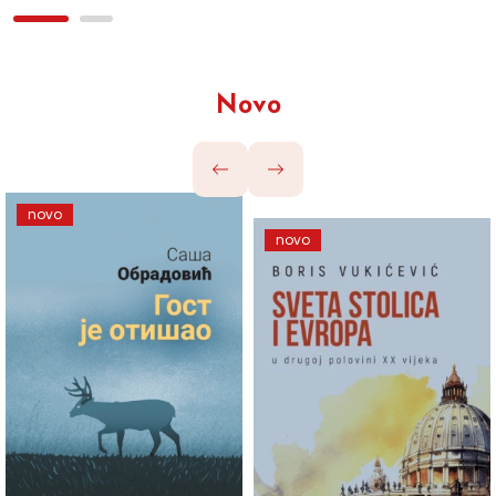
Novo
novo
novo