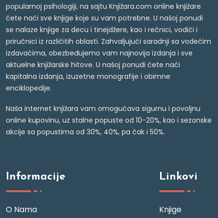
popularnoj psihologiji, na sajtu Knjižara.com online knjižare
ćete naći sve knjige koje su vam potrebne. U našoj ponudi
se nalaze knjige za decu i tinejdžere, kao i rečnici, vodiči i
priručnici iz različitih oblasti. Zahvaljujući saradnji sa vodećim
izdavačima, obezbeđujemo vam najnovija izdanja i sve
aktuelne knjižarske hitove. U našoj ponudi ćete naći
kapitalna izdanja, izuzetne monografije i obimne
enciklopedije.
Naša internet knjižara vam omogućava sigurnu i povoljnu
online kupovinu, uz stalne popuste od 10-20%, kao i sezonske
akcije sa popustima od 30%, 40%, pa čak i 50%.
Informacije
Linkovi
O Nama
Knjige