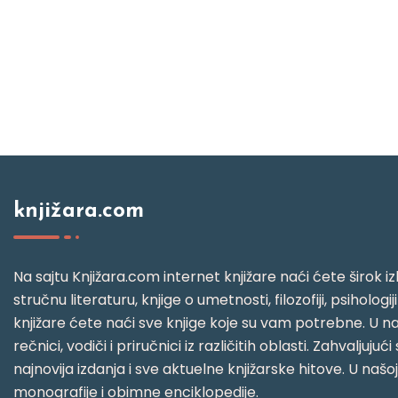
knjižara.com
Na sajtu Knjižara.com internet knjižare naći ćete širok izb
stručnu literaturu, knjige o umetnosti, filozofiji, psihologij
knjižare ćete naći sve knjige koje su vam potrebne. U naš
rečnici, vodiči i priručnici iz različitih oblasti. Zahval
najnovija izdanja i sve aktuelne knjižarske hitove. U našo
monografije i obimne enciklopedije.