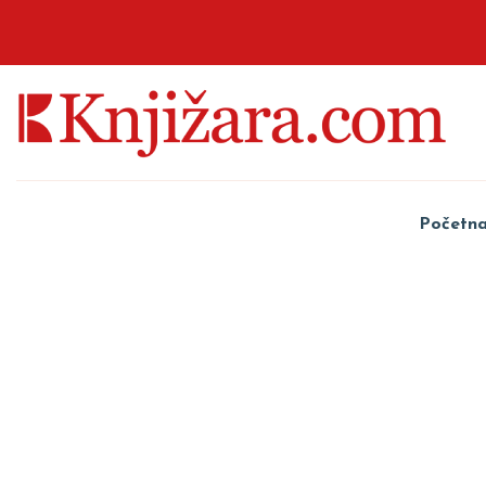
Početn