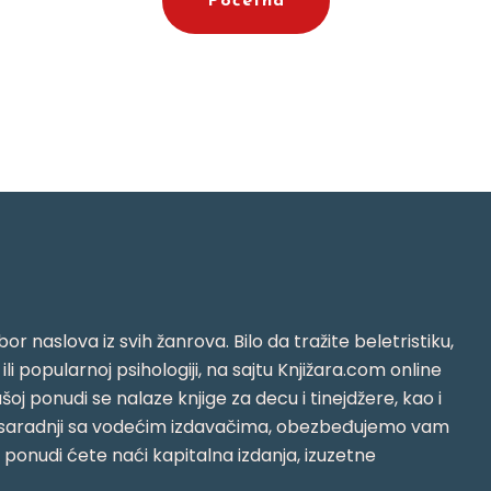
Početna
or naslova iz svih žanrova. Bilo da tražite beletristiku,
i ili popularnoj psihologiji, na sajtu Knjižara.com online
oj ponudi se nalaze knjige za decu i tinejdžere, kao i
jujući saradnji sa vodećim izdavačima, obezbeđujemo vam
j ponudi ćete naći kapitalna izdanja, izuzetne