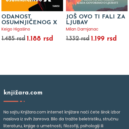
ODANOST
JOŠ OVO TI FALI ZA
OSUMNJIČENOG X
LJUBAV
Keigo Higašino
Milan Damjanac
1.188 rsd
1.199 rsd
1.485 rsd
1.332 rsd
knjižara.com
Na sajtu Knjižara.com internet knjižare naći ćete širok izbor
naslova iz svih žanrova. Bilo da tražite beletristiku, stručnu
literaturu, knjige o umetnosti, filozofiji, psihologiji ili