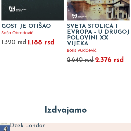
GOST JE OTIŠAO
SVETA STOLICA I
EVROPA - U DRUGOJ
Saša Obradović
POLOVINI XX
1.188 rsd
1.320 rsd
VIJEKA
Boris Vukićević
2.376 rsd
2.640 rsd
Izdvajamo
Dzek London