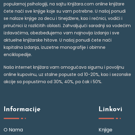
popularnoj psihologiji, na sajtu Knjižara.com online knjižare
ćete naći sve knjige koje su vam potrebne. U našoj ponudi
se nalaze knjige za decu i tinejdžere, kao i rečnici, vodiči i
priručnici iz različitih oblasti. Zahvaljujući saradnji sa vodećim
izdavačima, obezbeđujemo vam najnovija izdanja i sve
aktuelne knjižarske hitove. U našoj ponudi ćete naći
kapitalna izdanja, izuzetne monografije i obimne
enciklopedije.
Naša internet knjižara vam omogućava sigurnu i povoljnu
online kupovinu, uz stalne popuste od 10-20%, kao i sezonske
akcije sa popustima od 30%, 40%, pa čak i 50%.
Informacije
Linkovi
O Nama
Knjige