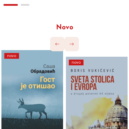
Novo
novo
novo