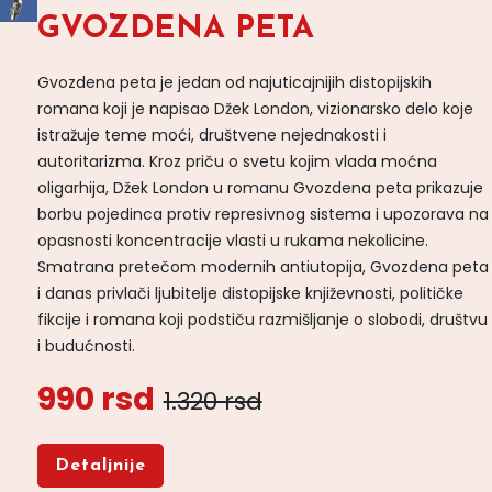
GVOZDENA PETA
Gvozdena peta je jedan od najuticajnijih distopijskih
romana koji je napisao Džek London, vizionarsko delo koje
istražuje teme moći, društvene nejednakosti i
autoritarizma. Kroz priču o svetu kojim vlada moćna
oligarhija, Džek London u romanu Gvozdena peta prikazuje
borbu pojedinca protiv represivnog sistema i upozorava na
opasnosti koncentracije vlasti u rukama nekolicine.
Smatrana pretečom modernih antiutopija, Gvozdena peta
i danas privlači ljubitelje distopijske književnosti, političke
fikcije i romana koji podstiču razmišljanje o slobodi, društvu
i budućnosti.
990 rsd
1.320 rsd
Detaljnije