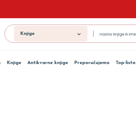
Knjige
a
Knjige
Antikvarne knjige
Preporučujemo
Top-lista