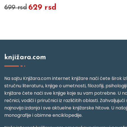
629 rsd
699 rsd
knjižara.com
Na sajtu Knjižara.com internet knjižare naći ćete širok izb
stručnu literaturu, knjige o umetnosti, filozofiji, psihologij
knjižare ćete naći sve knjige koje su vam potrebne. U naš
rečnici, vodiči i priručnici iz različitih oblasti. Zahval
najnovija izdanja i sve aktuelne knjižarske hitove. U našo
monografije i obimne enciklopedije.