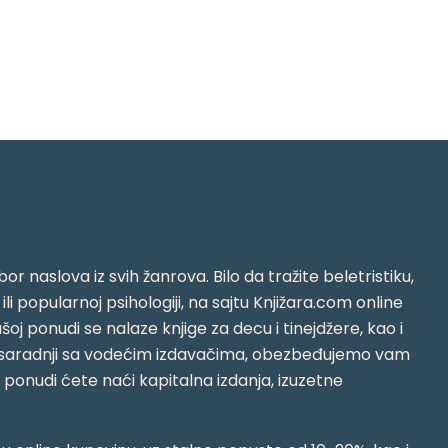
or naslova iz svih žanrova. Bilo da tražite beletristiku,
i ili popularnoj psihologiji, na sajtu Knjižara.com online
oj ponudi se nalaze knjige za decu i tinejdžere, kao i
jujući saradnji sa vodećim izdavačima, obezbeđujemo vam
j ponudi ćete naći kapitalna izdanja, izuzetne