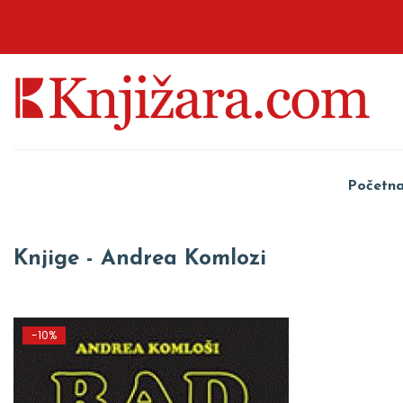
Početn
Knjige - Andrea Komlozi
-10%