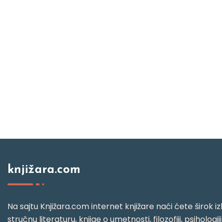
knjižara.com
Na sajtu Knjižara.com internet knjižare naći ćete širok izb
stručnu literaturu, knjige o umetnosti, filozofiji, psihologij