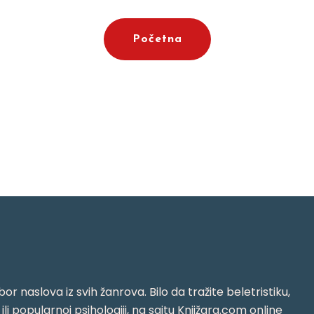
Početna
or naslova iz svih žanrova. Bilo da tražite beletristiku,
i ili popularnoj psihologiji, na sajtu Knjižara.com online