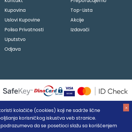
Kontakt
Preporučujemo
Kupovina
Top-Lista
Uslovi Kupovine
Akcije
Polisa Privatnosti
Izdavači
Uputstvo
Odjava
risti kolačiće (cookies) koji ne sadrže lične
oljšanja korisničkog iskustva veb stranice.
05184104, MB: 20337524
, podrazumeva da se posetioci slažu sa korišćenjem
, prikazu slika i samih cena, ali ne možemo garantovati da su