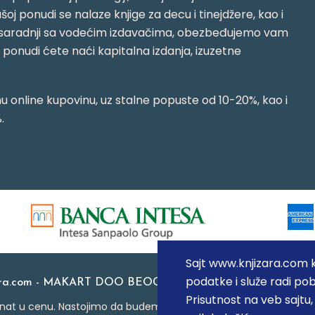
oj ponudi se nalaze knjige za decu i tinejdžere, kao i
jujući saradnji sa vodećim izdavačima, obezbeđujemo vam
j ponudi ćete naći kapitalna izdanja, izuzetne
 online kupovinu, uz stalne popuste od 10-20%, kao i
.
Sajt www.knjizara.com ko
podatke i služe radi pob
ara.com - MAKART DOO BEOGRAD (NOVI BEOGRAD), PIB: 1
Prisutnost na veb sajtu
at u cenu. Nastojimo da budemo što precizniji u opisu proizvoda