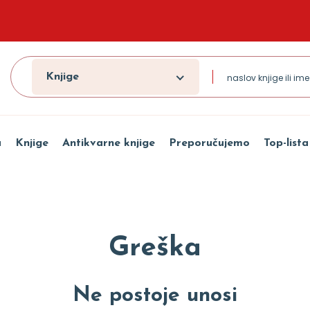
Knjige
a
Knjige
Antikvarne knjige
Preporučujemo
Top-lista
Greška
Ne postoje unosi