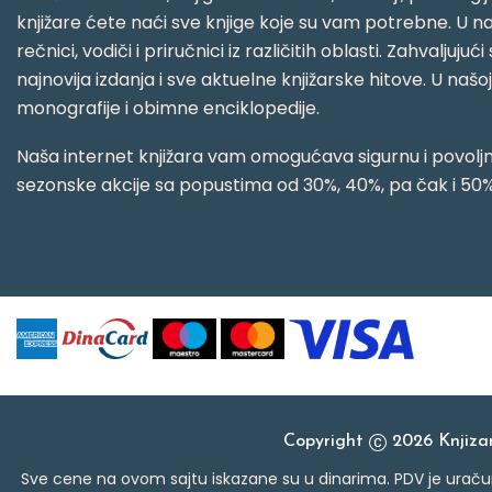
knjižare ćete naći sve knjige koje su vam potrebne. U naš
rečnici, vodiči i priručnici iz različitih oblasti. Zahval
najnovija izdanja i sve aktuelne knjižarske hitove. U našo
monografije i obimne enciklopedije.
Naša internet knjižara vam omogućava sigurnu i povoljnu
sezonske akcije sa popustima od 30%, 40%, pa čak i 50%
Copyright
2026 Knjiz
Sve cene na ovom sajtu iskazane su u dinarima. PDV je uračun