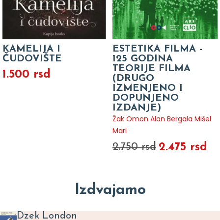
KAMELIJA I
ESTETIKA FILMA -
ČUDOVIŠTE
125 GODINA
TEORIJE FILMA
1.500 rsd
(DRUGO
IZMENJENO I
DOPUNJENO
IZDANJE)
Žak Omon Alan Bergala Mišel
Mari
2.475 rsd
2.750 rsd
Izdvajamo
Dzek London