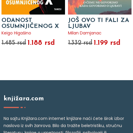
ODANOST
JOŠ OVO TI FALI ZA
OSUMNJIČENOG X
LJUBAV
Keigo Higašino
Milan Damjanac
1.188 rsd
1.199 rsd
1.485 rsd
1.332 rsd
knjižara.com
Na sajtu Knjižara.com internet knjižare naći ćete širok izbor
naslova iz svih žanrova. Bilo da tražite beletristiku, stručnu
literaturu, knjige o umetnosti, filozofiji, psihologiji ili