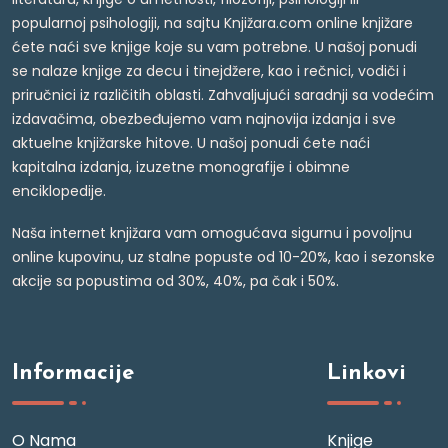
popularnoj psihologiji, na sajtu Knjižara.com online knjižare
ćete naći sve knjige koje su vam potrebne. U našoj ponudi
se nalaze knjige za decu i tinejdžere, kao i rečnici, vodiči i
priručnici iz različitih oblasti. Zahvaljujući saradnji sa vodećim
izdavačima, obezbeđujemo vam najnovija izdanja i sve
aktuelne knjižarske hitove. U našoj ponudi ćete naći
kapitalna izdanja, izuzetne monografije i obimne
enciklopedije.
Naša internet knjižara vam omogućava sigurnu i povoljnu
online kupovinu, uz stalne popuste od 10-20%, kao i sezonske
akcije sa popustima od 30%, 40%, pa čak i 50%.
Informacije
Linkovi
O Nama
Knjige