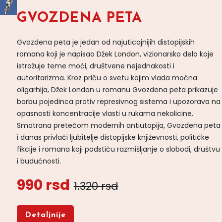
GVOZDENA PETA
Gvozdena peta je jedan od najuticajnijih distopijskih
romana koji je napisao Džek London, vizionarsko delo koje
istražuje teme moći, društvene nejednakosti i
autoritarizma. Kroz priču o svetu kojim vlada moćna
oligarhija, Džek London u romanu Gvozdena peta prikazuje
borbu pojedinca protiv represivnog sistema i upozorava na
opasnosti koncentracije vlasti u rukama nekolicine.
Smatrana pretečom modernih antiutopija, Gvozdena peta
i danas privlači ljubitelje distopijske književnosti, političke
fikcije i romana koji podstiču razmišljanje o slobodi, društvu
i budućnosti.
990 rsd
1.320 rsd
Detaljnije