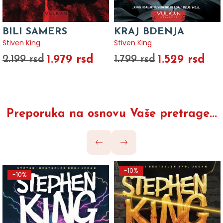
BILI SAMERS
KRAJ BDENJA
Stiven King
Stiven King
1.979 rsd
1.529 rsd
2.199 rsd
1.799 rsd
Preporuka na osnovu Vaše pretrage...
-10%
-10%