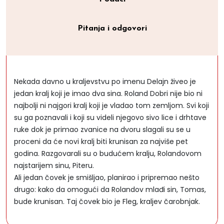
Pitanja i odgovori
Nekada davno u kraljevstvu po imenu Delajn živeo je
jedan kralj koji je imao dva sina. Roland Dobri nije bio ni
najbolji ni najgori kralj koji je vladao tom zemljom. Svi koji
su ga poznavali i koji su videli njegovo sivo lice i drhtave
ruke dok je primao zvanice na dvoru slagali su se u
proceni da će novi kralj biti krunisan za najviše pet
godina. Razgovarali su o budućem kralju, Rolandovom
najstarijem sinu, Piteru.
Ali jedan čovek je smišljao, planirao i pripremao nešto
drugo: kako da omogući da Rolandov mlađi sin, Tomas,
bude krunisan. Taj čovek bio je Fleg, kraljev čarobnjak.