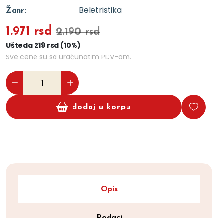
Beletristika
Žanr:
1.971 rsd
2.190 rsd
Ušteda 219 rsd (10%)
Sve cene su sa uračunatim PDV-om.
dodaj u korpu
Opis
Podaci