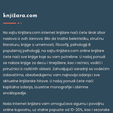
knjižara.com
Na sajtu Knjižara.com internet knjižare naći ćete širok izbor
naslova iz svih žanrova. Bilo da tražite beletristiku, stručnu
literaturu, knjige o umetnosti, filozofiji, psihologiji ili
popularnoj psihologiji, na sajtu Knjižara.com online knjižare
ćete naći sve knjige koje su vam potrebne. U našoj ponudi
se nalaze knjige za decu i tinejdžere, kao i rečnici, vodiči i
priručnici iz različitih oblasti. Zahvaljujući saradnji sa vodećim
izdavačima, obezbeđujemo vam najnovija izdanja i sve
aktuelne knjižarske hitove. U našoj ponudi ćete naći
kapitalna izdanja, izuzetne monografije i obimne
enciklopedije.
Naša internet knjižara vam omogućava sigurnu i povoljnu
online kupovinu, uz stalne popuste od 10-20%, kao i sezonske