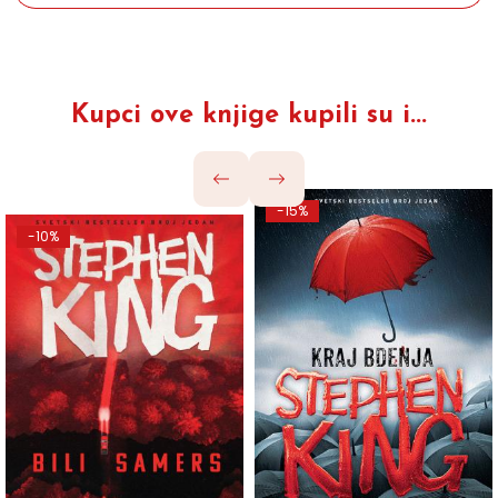
Kupci ove knjige kupili su i...
-15%
-10%