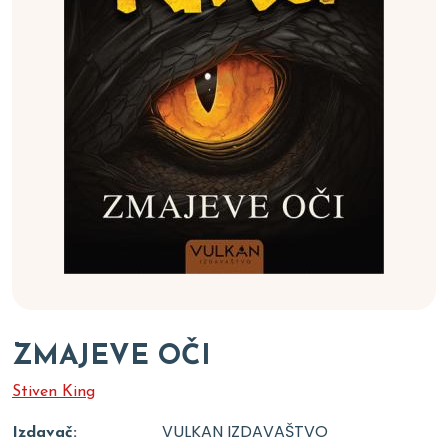
ZMAJEVE OČI
Stiven King
VULKAN IZDAVAŠTVO
Izdavač: