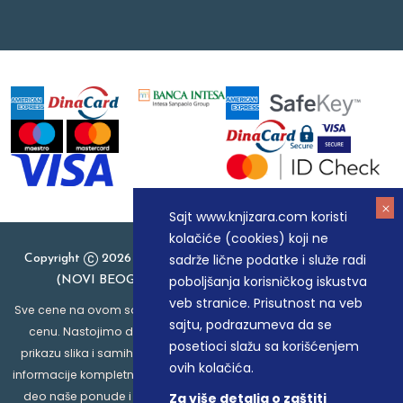
Sajt www.knjizara.com koristi
kolačiće (cookies) koji ne
sadrže lične podatke i služe radi
Copyright
2026 Knjizara.com - MAKART DOO BEOGRAD
poboljšanja korisničkog iskustva
(NOVI BEOGRAD), PIB: 105184104, MB: 20337524
veb stranice. Prisutnost na veb
Sve cene na ovom sajtu iskazane su u dinarima. PDV je uračunat u
sajtu, podrazumeva da se
cenu. Nastojimo da budemo što precizniji u opisu proizvoda,
posetioci slažu sa korišćenjem
prikazu slika i samih cena, ali ne možemo garantovati da su sve
ovih kolačića.
informacije kompletne i bez grešaka. Svi artikli prikazani na sajtu su
deo naše ponude i ne podrazumeva da su dostupni u svakom
Za više detalja o zaštiti