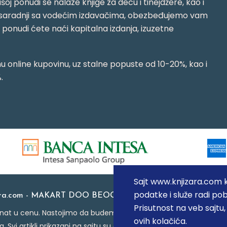
oj ponudi se nalaze knjige za decu i tinejdžere, kao i
jujući saradnji sa vodećim izdavačima, obezbeđujemo vam
j ponudi ćete naći kapitalna izdanja, izuzetne
 online kupovinu, uz stalne popuste od 10-20%, kao i
.
Sajt www.knjizara.com ko
podatke i služe radi pob
ara.com - MAKART DOO BEOGRAD (NOVI BEOGRAD), PIB: 1
Prisutnost na veb sajtu
at u cenu. Nastojimo da budemo što precizniji u opisu proizvoda
ovih kolačića.
a. Svi artikli prikazani na sajtu su deo naše ponude i ne podraz