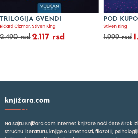
TRILOGIJA GVENDI
POD KUP
Ričard Čizmar
,
Stiven King
Stiven King
2.117 rsd
1
2.490 rsd
1.999 rsd
knjižara.com
Na sajtu Knjižara.com internet knjižare naći ćete širok izb
stručnu literaturu, knjige o umetnosti, filozofiji, psihologij