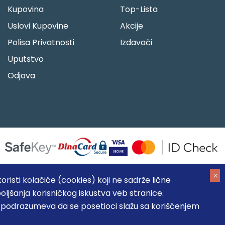
Kupovina
Top-Lista
Uslovi Kupovine
Akcije
Polisa Privatnosti
Izdavači
Uputstvo
Odjava
risti kolačiće (cookies) koji ne sadrže lične
oljšanja korisničkog iskustva veb stranice.
05184104, MB: 20337524
, podrazumeva da se posetioci slažu sa korišćenjem
, prikazu slika i samih cena, ali ne možemo garantovati da su
umeva da su dostupni u svakom trenutku.