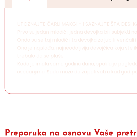
UPOZNAJTE ČARLI MAKGI – I SAZNAJTE ŠTA DESI K
Prvo su jedan mladić i jedna devojka bili subjekti 
Onda su se taj mladić i ta devojka zaljubili, venčali i
Ona je najslađa, najneodoljivija devojčica koju ste i
trebalo da se plaše.
Kada je imala samo godinu dana, spalila je pogle
osećanjima. Sada može da zapali vatru kad god pože
Preporuka na osnovu Vaše pretra