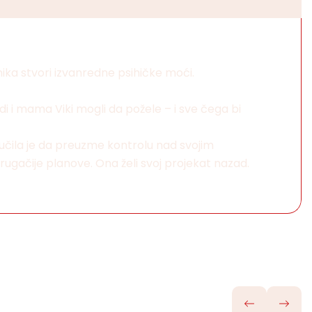
nika stvori izvanredne psihičke moći.
ndi i mama Viki mogli da požele – i sve čega bi
učila je da preuzme kontrolu nad svojim
rugačije planove. Ona želi svoj projekat nazad.