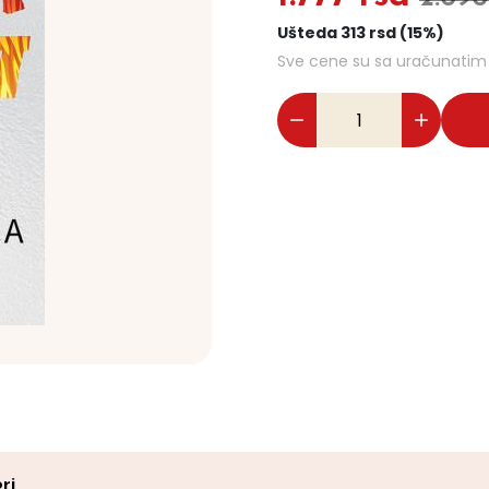
Ušteda 313 rsd (15%)
Sve cene su sa uračunati
ri