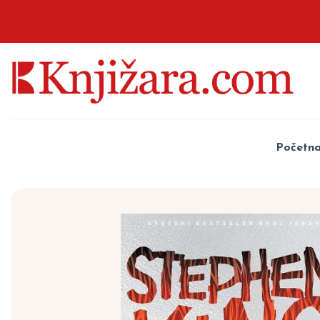
Početn