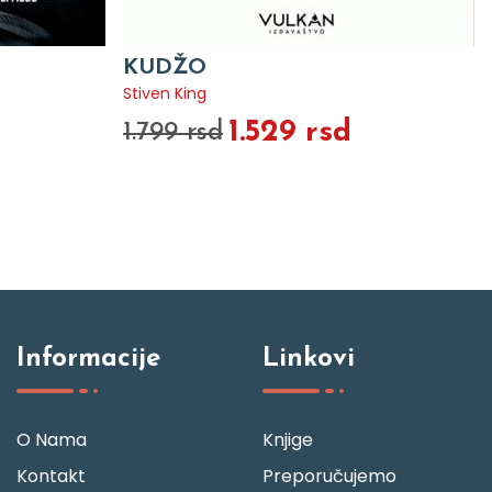
KUDŽO
Stiven King
1.529 rsd
1.799 rsd
Informacije
Linkovi
O Nama
Knjige
Kontakt
Preporučujemo