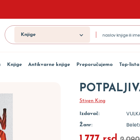
Knjige
a
Knjige
Antikvarne knjige
Preporučujemo
Top-lista
POTPALJI
Stiven King
VULK
Izdavač:
Beletr
Žanr:
1.777 rsd
2.090