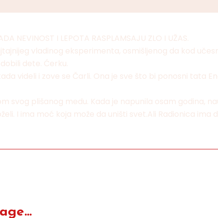
ADA NEVINOST I LEPOTA RASPLAMSAJU ZLO I UŽAS.
najtajnijeg vladinog eksperimenta, osmišljenog da kod učes
 dobili dete. Ćerku.
kada videli i zove se Čarli. Ona je sve što bi ponosni tata E
dom svog plišanog medu. Kada je napunila osam godina, na
li. I ima moć koja može da uništi svet.Ali Radionica ima d
ge...