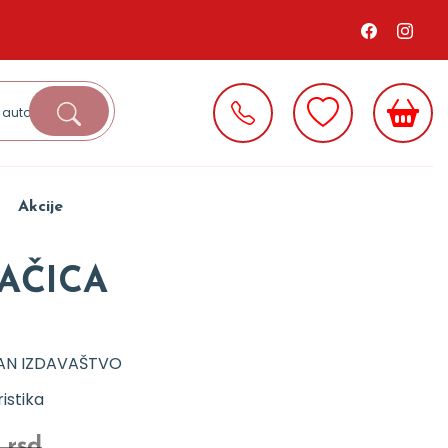
Akcije
VAČICA
AN IZDAVAŠTVO
istika
 rsd