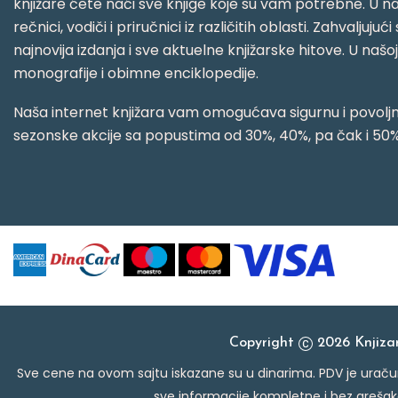
knjižare ćete naći sve knjige koje su vam potrebne. U naš
rečnici, vodiči i priručnici iz različitih oblasti. Zahval
najnovija izdanja i sve aktuelne knjižarske hitove. U našo
monografije i obimne enciklopedije.
Naša internet knjižara vam omogućava sigurnu i povoljnu
sezonske akcije sa popustima od 30%, 40%, pa čak i 50%
Copyright
2026 Knjiz
Sve cene na ovom sajtu iskazane su u dinarima. PDV je uračun
sve informacije kompletne i bez grešak