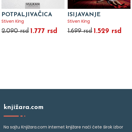
POTPALJIVAČICA
ISIJAVANJE
Stiven King
Stiven King
1.777 rsd
1.529 rsd
2.090 rsd
1.699 rsd
knjižara.com
Na sajtu Knjižara.com internet knjižare naći ćete širok izbor