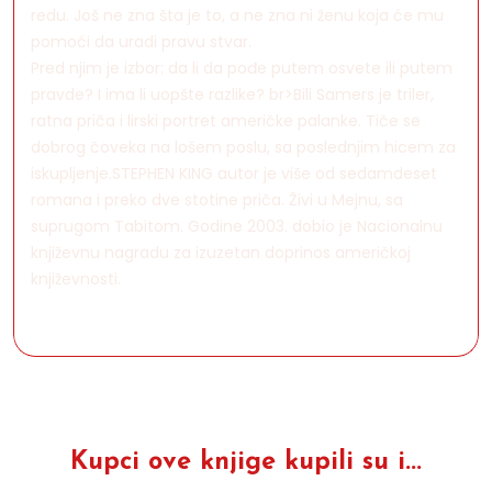
redu. Još ne zna šta je to, a ne zna ni ženu koja će mu
pomoći da uradi pravu stvar.
Pred njim je izbor: da li da pođe putem osvete ili putem
pravde? I ima li uopšte razlike? br>Bili Samers je triler,
ratna priča i lirski portret američke palanke. Tiče se
dobrog čoveka na lošem poslu, sa poslednjim hicem za
iskupljenje.STEPHEN KING autor je više od sedamdeset
romana i preko dve stotine priča. Živi u Mejnu, sa
suprugom Tabitom. Godine 2003. dobio je Nacionalnu
književnu nagradu za izuzetan doprinos američkoj
književnosti.
Kupci ove knjige kupili su i...