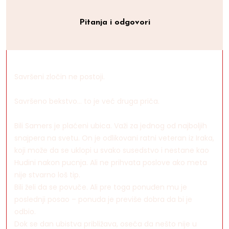
Pitanja i odgovori
Savršeni zločin ne postoji.
Savršeno bekstvo… to je već druga priča.
Bili Samers je plaćeni ubica. Važi za jednog od najboljih
snajpera na svetu. On je odlikovani ratni veteran iz Iraka,
koji može da se uklopi u svako susedstvo i nestane kao
Hudini nakon pucnja. Ali ne prihvata poslove ako meta
nije stvarno loš tip.
Bili želi da se povuče. Ali pre toga ponuđen mu je
poslednji posao – ponuda je previše dobra da bi je
odbio.
Dok se dan ubistva približava, oseća da nešto nije u