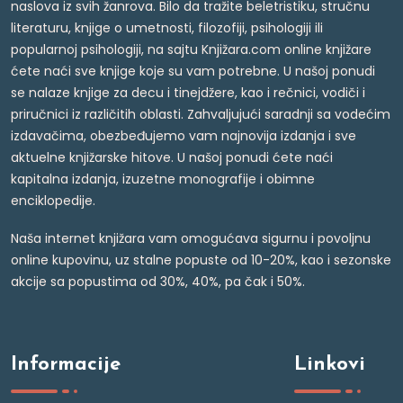
naslova iz svih žanrova. Bilo da tražite beletristiku, stručnu
literaturu, knjige o umetnosti, filozofiji, psihologiji ili
popularnoj psihologiji, na sajtu Knjižara.com online knjižare
ćete naći sve knjige koje su vam potrebne. U našoj ponudi
se nalaze knjige za decu i tinejdžere, kao i rečnici, vodiči i
priručnici iz različitih oblasti. Zahvaljujući saradnji sa vodećim
izdavačima, obezbeđujemo vam najnovija izdanja i sve
aktuelne knjižarske hitove. U našoj ponudi ćete naći
kapitalna izdanja, izuzetne monografije i obimne
enciklopedije.
Naša internet knjižara vam omogućava sigurnu i povoljnu
online kupovinu, uz stalne popuste od 10-20%, kao i sezonske
akcije sa popustima od 30%, 40%, pa čak i 50%.
Informacije
Linkovi