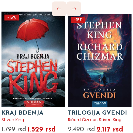
-15%
-15%
KRAJ BDENJA
TRILOGIJA GVENDI
Stiven King
Ričard Čizmar
,
Stiven King
1.529 rsd
2.117 rsd
1.799 rsd
2.490 rsd