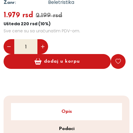
Beletristika
Žanr:
1.979 rsd
2.199 rsd
Ušteda 220 rsd (10%)
Sve cene su sa uračunatim PDV-om.
dodaj u korpu
Opis
Podaci