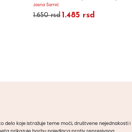
Jasna Šamić
1.485 rsd
1.650 rsd
ko delo koje istražuje teme moći, društvene nejednakosti i
peta prikazuje borbu pojedinca protiv represivnog