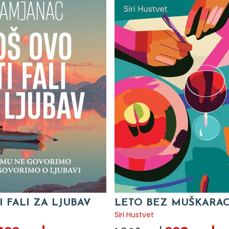
I FALI ZA LJUBAV
LETO BEZ MUŠKARA
c
Siri Hustvet