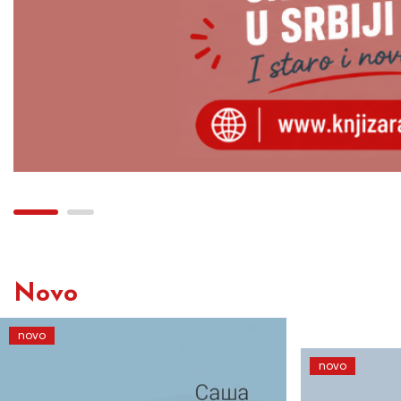
Novo
novo
novo