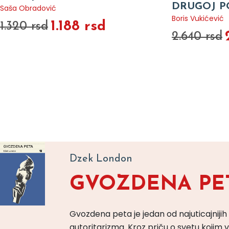
DRUGOJ P
Saša Obradović
Boris Vukićević
1.188 rsd
1.320 rsd
2.640 rsd
Dzek London
GVOZDENA PE
Gvozdena peta je jedan od najuticajnijih
autoritarizma. Kroz priču o svetu koji