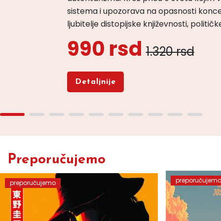
sistema i upozorava na opasnosti konce
ljubitelje distopijske književnosti, politi
990 rsd
1.320 rsd
Detaljnije
Preporučujemo
preporučujem
preporučujemo