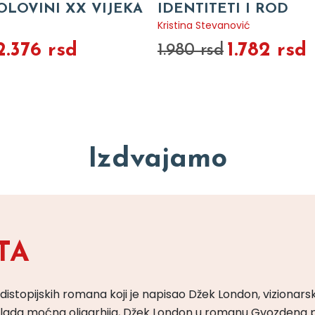
OLOVINI XX VIJEKA
IDENTITETI I ROD
Kristina Stevanović
2.376 rsd
1.782 rsd
1.980 rsd
Izdvajamo
TA
 distopijskih romana koji je napisao Džek London, vizionars
m vlada moćna oligarhija, Džek London u romanu Gvozdena 