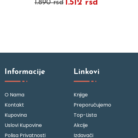
1.512 rsd
1.890 rsd
Informacije
Linkovi
O Nama
Knjige
Kontakt
Preporučujemo
Kupovina
Top-Lista
Uslovi Kupovine
Akcije
Polisa Privatnosti
Izdavači