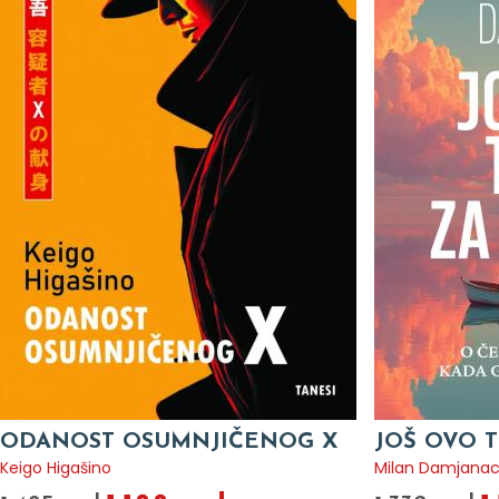
ODANOST OSUMNJIČENOG X
JOŠ OVO T
Keigo Higašino
Milan Damjana