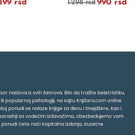
.199 rsd
990 rsd
1.298 rsd
or naslova iz svih žanrova. Bilo da tražite beletristiku,
i ili popularnoj psihologiji, na sajtu Knjižara.com online
oj ponudi se nalaze knjige za decu i tinejdžere, kao i
jujući saradnji sa vodećim izdavačima, obezbeđujemo vam
j ponudi ćete naći kapitalna izdanja, izuzetne