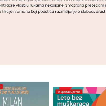
ntracije vlasti u rukama nekolicine. Smatrana pretečom m
čke fikcije i romana koji podstiču razmišljanje o slobodi, druš
o
preporučujemo