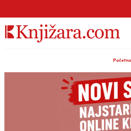
Početn