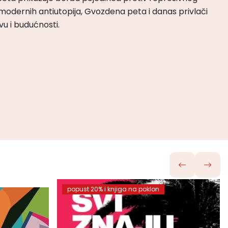
odernih antiutopija, Gvozdena peta i danas privlači
tvu i budućnosti.
popust 20% i knjiga na poklon