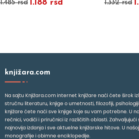
1.188 rsd
1
1.485 rsd
1.332 rsd
knjižara.com
Na sajtu Knjižara.com internet knjižare naći ćete širok izb
stručnu literaturu, knjige o umetnosti, filozofiji, psihologij
knjižare ćete naći sve knjige koje su vam potrebne. U naš
rečnici, vodiči i priručnici iz različitih oblasti. Zahval
najnovija izdanja i sve aktuelne knjižarske hitove. U našo
monografije i obimne enciklopedije.