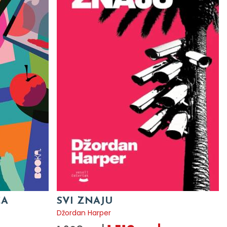
CA
SVI ZNAJU
Džordan Harper