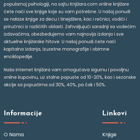
popularnoj psihologiji, na sajtu Knjižara.com online knjižare
ćete naći sve knjige koje su vam potrebne. U našoj ponudi
se nalaze knjige za decu i tinejdžere, kao i rečnici, vodiči i
priručnici iz različitih oblasti. Zahvaljujući saradnji sa vodećim
izdavačima, obezbeđujemo vam najnovija izdanja i sve
aktuelne knjižarske hitove. U našoj ponudi ćete naći
kapitalna izdanja, izuzetne monografije i obimne
enciklopedije.
Naša internet knjižara vam omogućava sigurnu i povoljnu
online kupovinu, uz stalne popuste od 10-20%, kao i sezonske
akcije sa popustima od 30%, 40%, pa čak i 50%.
Informacije
Linkovi
O Nama
Knjige