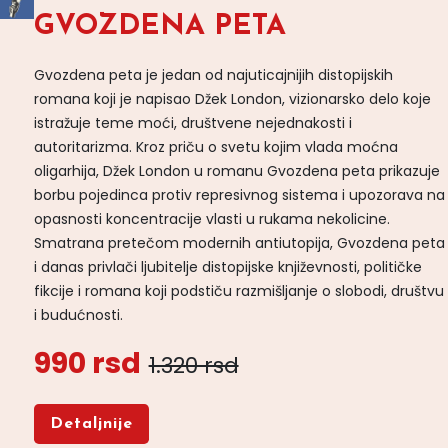
GVOZDENA PETA
Gvozdena peta je jedan od najuticajnijih distopijskih
romana koji je napisao Džek London, vizionarsko delo koje
istražuje teme moći, društvene nejednakosti i
autoritarizma. Kroz priču o svetu kojim vlada moćna
oligarhija, Džek London u romanu Gvozdena peta prikazuje
borbu pojedinca protiv represivnog sistema i upozorava na
opasnosti koncentracije vlasti u rukama nekolicine.
Smatrana pretečom modernih antiutopija, Gvozdena peta
i danas privlači ljubitelje distopijske književnosti, političke
fikcije i romana koji podstiču razmišljanje o slobodi, društvu
i budućnosti.
990 rsd
1.320 rsd
Detaljnije