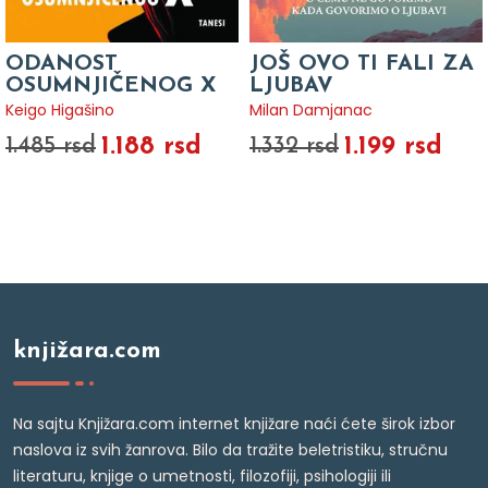
ODANOST
JOŠ OVO TI FALI ZA
OSUMNJIČENOG X
LJUBAV
Keigo Higašino
Milan Damjanac
1.188 rsd
1.199 rsd
1.485 rsd
1.332 rsd
knjižara.com
Na sajtu Knjižara.com internet knjižare naći ćete širok izbor
naslova iz svih žanrova. Bilo da tražite beletristiku, stručnu
literaturu, knjige o umetnosti, filozofiji, psihologiji ili