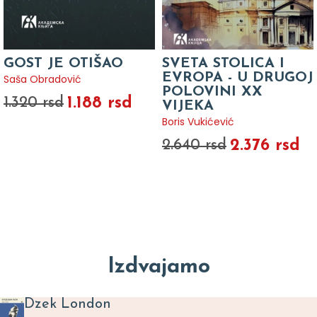
GOST JE OTIŠAO
SVETA STOLICA I
EVROPA - U DRUGOJ
Saša Obradović
POLOVINI XX
1.188 rsd
1.320 rsd
VIJEKA
Boris Vukićević
2.376 rsd
2.640 rsd
Izdvajamo
Dzek London