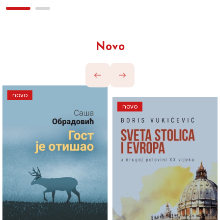
Novo
novo
novo