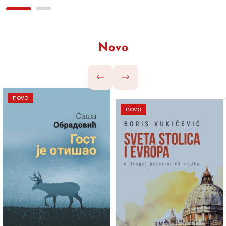
Novo
novo
novo