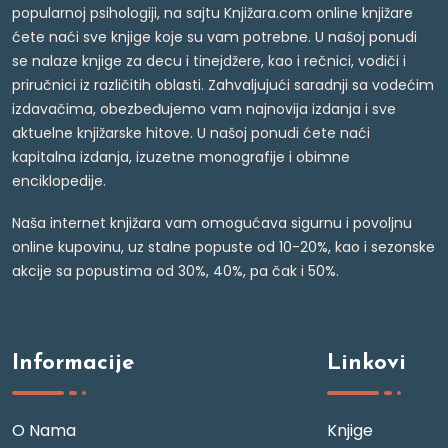
popularnoj psihologiji, na sajtu Knjižara.com online knjižare
ćete naći sve knjige koje su vam potrebne. U našoj ponudi
se nalaze knjige za decu i tinejdžere, kao i rečnici, vodiči i
priručnici iz različitih oblasti. Zahvaljujući saradnji sa vodećim
izdavačima, obezbeđujemo vam najnovija izdanja i sve
aktuelne knjižarske hitove. U našoj ponudi ćete naći
kapitalna izdanja, izuzetne monografije i obimne
enciklopedije.
Naša internet knjižara vam omogućava sigurnu i povoljnu
online kupovinu, uz stalne popuste od 10-20%, kao i sezonske
akcije sa popustima od 30%, 40%, pa čak i 50%.
Informacije
Linkovi
O Nama
Knjige