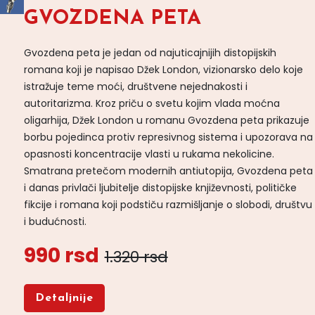
GVOZDENA PETA
Gvozdena peta je jedan od najuticajnijih distopijskih
romana koji je napisao Džek London, vizionarsko delo koje
istražuje teme moći, društvene nejednakosti i
autoritarizma. Kroz priču o svetu kojim vlada moćna
oligarhija, Džek London u romanu Gvozdena peta prikazuje
borbu pojedinca protiv represivnog sistema i upozorava na
opasnosti koncentracije vlasti u rukama nekolicine.
Smatrana pretečom modernih antiutopija, Gvozdena peta
i danas privlači ljubitelje distopijske književnosti, političke
fikcije i romana koji podstiču razmišljanje o slobodi, društvu
i budućnosti.
990 rsd
1.320 rsd
Detaljnije