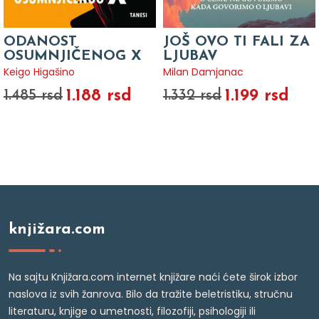
ODANOST
JOŠ OVO TI FALI ZA
OSUMNJIČENOG X
LJUBAV
Keigo Higašino
Milan Damjanac
1.188 rsd
1.199 rsd
1.485 rsd
1.332 rsd
knjižara.com
Na sajtu Knjižara.com internet knjižare naći ćete širok izbor
naslova iz svih žanrova. Bilo da tražite beletristiku, stručnu
literaturu, knjige o umetnosti, filozofiji, psihologiji ili