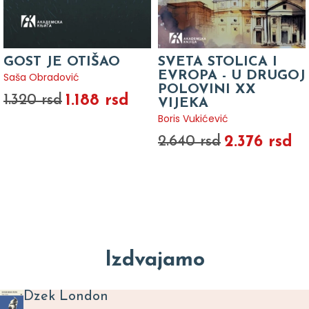
GOST JE OTIŠAO
SVETA STOLICA I
EVROPA - U DRUGOJ
Saša Obradović
POLOVINI XX
1.188 rsd
1.320 rsd
VIJEKA
Boris Vukićević
2.376 rsd
2.640 rsd
Izdvajamo
Dzek London