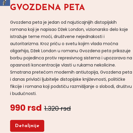
GVOZDENA PETA
Gvozdena peta je jedan od najuticajnijih distopijskih
romana koji je napisao Džek London, vizionarsko delo koje
istražuje teme moći, društvene nejednakosti i
autoritarizma. Kroz priču o svetu kojim vlada moćna
oligarhija, Džek London u romanu Gvozdena peta prikazuje
borbu pojedinca protiv represivnog sistema i upozorava na
opasnosti koncentracije vlasti u rukama nekolicine.
Smatrana pretečom modernih antiutopija, Gvozdena peta
i danas privlači ljubitelje distopijske književnosti, političke
fikcije i romana koji podstiču razmišljanje o slobodi, društvu
i budućnosti.
990 rsd
1.320 rsd
Detaljnije