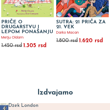
PRIČE O
SUTRA: 21 PRIČA ZA
DRUGARSTVU I
21. VEK
LEPOM PONAŠANJU
Darko Macan
Metju Oldam
1.620 rsd
1.800 rsd
1.305 rsd
1.450 rsd
Izdvajamo
Dzek London