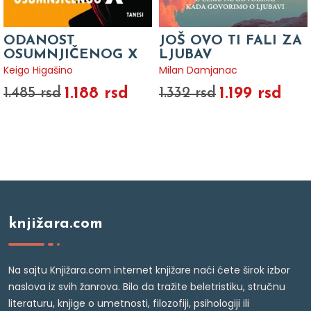
ODANOST
JOŠ OVO TI FALI ZA
OSUMNJIČENOG X
LJUBAV
Keigo Higašino
Milan Damjanac
1.188 rsd
1.199 rsd
1.485 rsd
1.332 rsd
knjižara.com
Na sajtu Knjižara.com internet knjižare naći ćete širok izbor
naslova iz svih žanrova. Bilo da tražite beletristiku, stručnu
literaturu, knjige o umetnosti, filozofiji, psihologiji ili