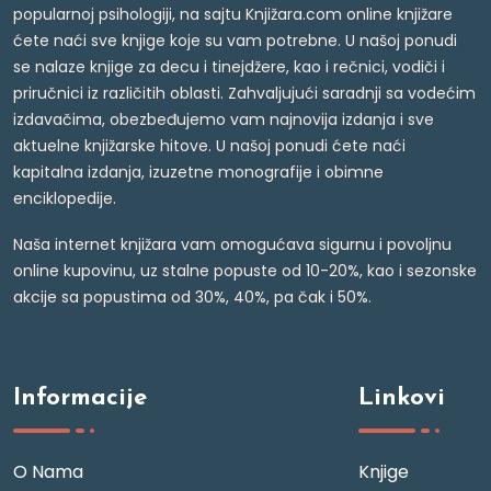
popularnoj psihologiji, na sajtu Knjižara.com online knjižare
ćete naći sve knjige koje su vam potrebne. U našoj ponudi
se nalaze knjige za decu i tinejdžere, kao i rečnici, vodiči i
priručnici iz različitih oblasti. Zahvaljujući saradnji sa vodećim
izdavačima, obezbeđujemo vam najnovija izdanja i sve
aktuelne knjižarske hitove. U našoj ponudi ćete naći
kapitalna izdanja, izuzetne monografije i obimne
enciklopedije.
Naša internet knjižara vam omogućava sigurnu i povoljnu
online kupovinu, uz stalne popuste od 10-20%, kao i sezonske
akcije sa popustima od 30%, 40%, pa čak i 50%.
Informacije
Linkovi
O Nama
Knjige