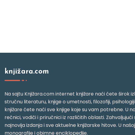
knjižara.com
Na sajtu Knjižara.com internet knjižare naći ćete širok izb
stručnu literaturu, knjige o umetnosti, filozofiji, psihologij
knjižare ćete naći sve knjige koje su vam potrebne. U naš
rečnici, vodiči i priručnici iz različitih oblasti. Zahval
najnovija izdanja i sve aktuelne knjižarske hitove. U našo
monografije i obimne enciklopedije.