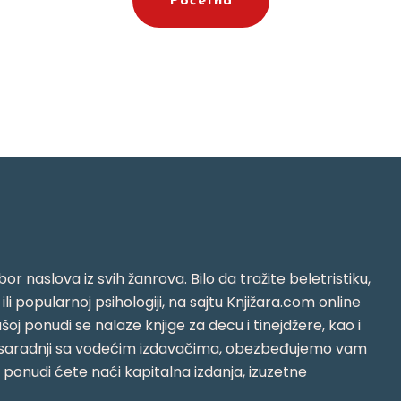
Početna
or naslova iz svih žanrova. Bilo da tražite beletristiku,
i ili popularnoj psihologiji, na sajtu Knjižara.com online
oj ponudi se nalaze knjige za decu i tinejdžere, kao i
jujući saradnji sa vodećim izdavačima, obezbeđujemo vam
j ponudi ćete naći kapitalna izdanja, izuzetne