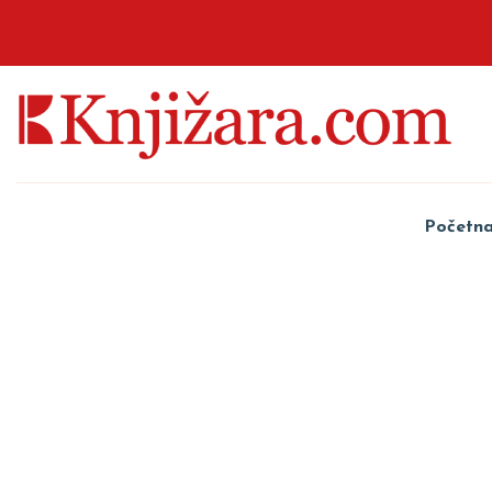
Početn