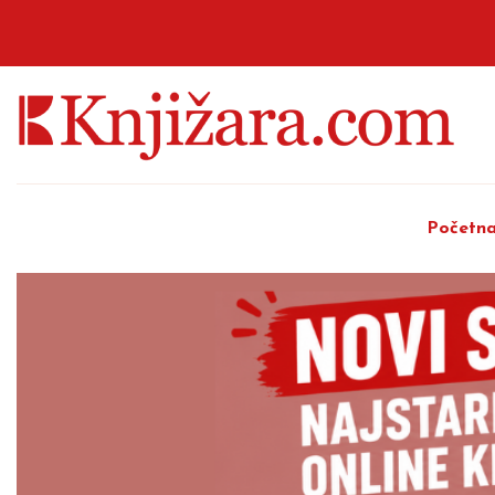
Početn