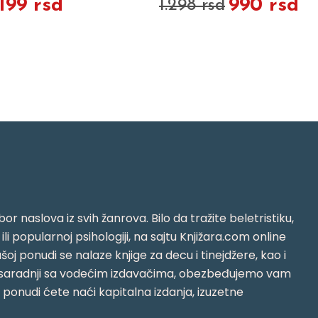
.199 rsd
990 rsd
1.298 rsd
or naslova iz svih žanrova. Bilo da tražite beletristiku,
i ili popularnoj psihologiji, na sajtu Knjižara.com online
oj ponudi se nalaze knjige za decu i tinejdžere, kao i
jujući saradnji sa vodećim izdavačima, obezbeđujemo vam
j ponudi ćete naći kapitalna izdanja, izuzetne