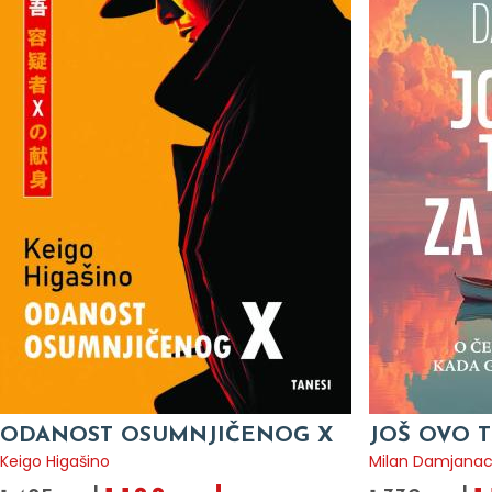
ODANOST OSUMNJIČENOG X
JOŠ OVO T
Keigo Higašino
Milan Damjana