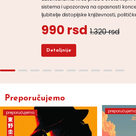
sistema i upozorava na opasnosti konce
ljubitelje distopijske književnosti, politi
990 rsd
1.320 rsd
Detaljnije
Preporučujemo
preporučujem
preporučujemo