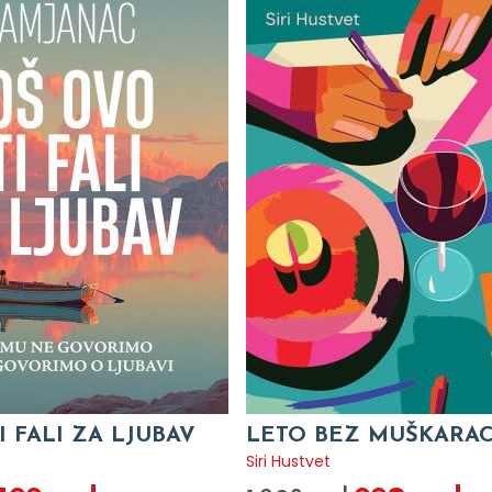
I FALI ZA LJUBAV
LETO BEZ MUŠKARA
c
Siri Hustvet