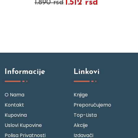
1.512 rsd
1.890 rsd
Informacije
Linkovi
O Nama
Knjige
Kontakt
Preporučujemo
Kupovina
Top-Lista
Uslovi Kupovine
Akcije
Polisa Privatnosti
Izdavači