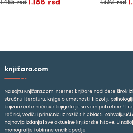
1.188 rsd
1
1.485 rsd
1.332 rsd
knjižara.com
Na sajtu Knjižara.com internet knjižare naći ćete širok izb
stručnu literaturu, knjige o umetnosti, filozofiji, psihologij
knjižare ćete naći sve knjige koje su vam potrebne. U naš
rečnici, vodiči i priručnici iz različitih oblasti. Zahval
najnovija izdanja i sve aktuelne knjižarske hitove. U našo
monografije i obimne enciklopedije.