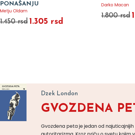
PONAŠANJU
Darko Macan
Metju Oldam
1.800 rsd
1.305 rsd
1.450 rsd
Dzek London
GVOZDENA PE
Gvozdena peta je jedan od najuticajnijih
autoritarizma. Kroz priču o svetu koji