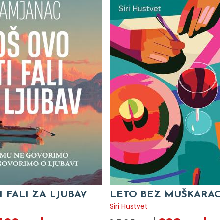
I FALI ZA LJUBAV
LETO BEZ MUŠKARA
c
Siri Hustvet