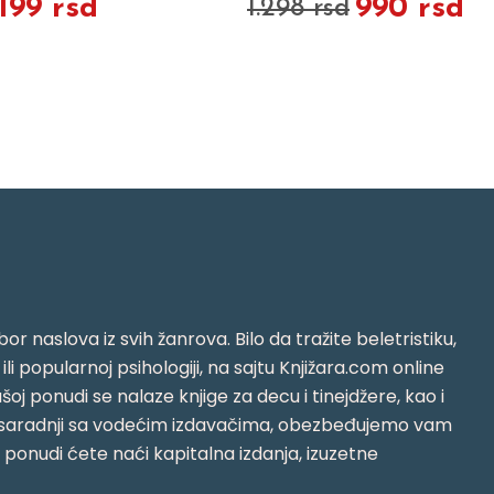
.199 rsd
990 rsd
1.298 rsd
or naslova iz svih žanrova. Bilo da tražite beletristiku,
i ili popularnoj psihologiji, na sajtu Knjižara.com online
oj ponudi se nalaze knjige za decu i tinejdžere, kao i
jujući saradnji sa vodećim izdavačima, obezbeđujemo vam
j ponudi ćete naći kapitalna izdanja, izuzetne