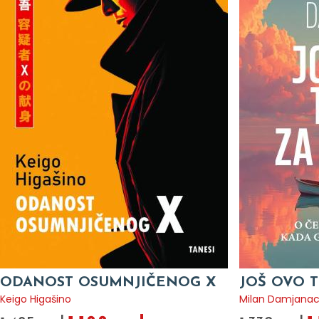
ODANOST OSUMNJIČENOG X
JOŠ OVO T
Keigo Higašino
Milan Damjana