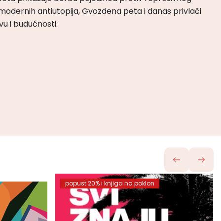
odernih antiutopija, Gvozdena peta i danas privlači
tvu i budućnosti.
popust 20% i knjiga na poklon