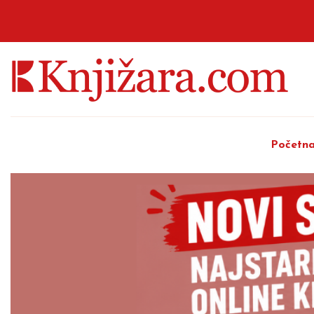
Početn