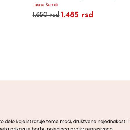
Jasna Šamić
1.485 rsd
1.650 rsd
ko delo koje istražuje teme moći, društvene nejednakosti i
peta prikazuje borbu pojedinca protiv represivnog