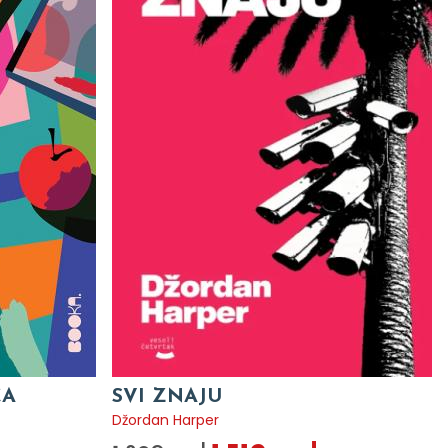
CA
SVI ZNAJU
Džordan Harper