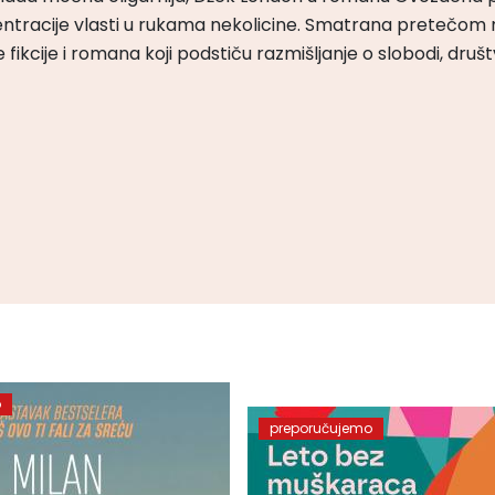
ntracije vlasti u rukama nekolicine. Smatrana pretečom m
čke fikcije i romana koji podstiču razmišljanje o slobodi, druš
o
preporučujemo