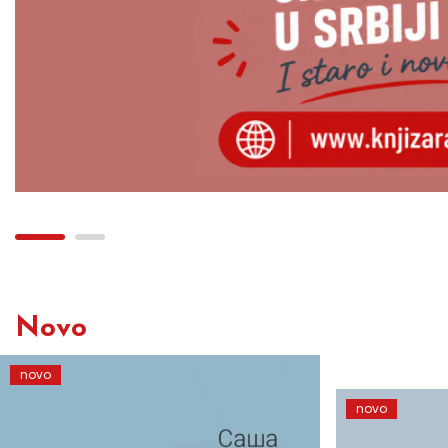
Novo
novo
novo