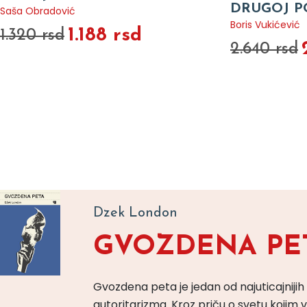
DRUGOJ P
Saša Obradović
Boris Vukićević
1.188 rsd
1.320 rsd
2.640 rsd
Dzek London
GVOZDENA PE
Gvozdena peta je jedan od najuticajnijih
autoritarizma. Kroz priču o svetu koji