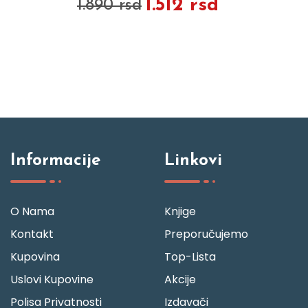
1.512 rsd
1.890 rsd
Informacije
Linkovi
O Nama
Knjige
Kontakt
Preporučujemo
Kupovina
Top-Lista
Uslovi Kupovine
Akcije
Polisa Privatnosti
Izdavači