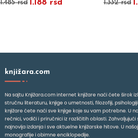
1.188 rsd
1
1.485 rsd
1.332 rsd
knjižara.com
Na sajtu Knjižara.com internet knjižare naći ćete širok izb
stručnu literaturu, knjige o umetnosti, filozofiji, psihologij
knjižare ćete naći sve knjige koje su vam potrebne. U naš
rečnici, vodiči i priručnici iz različitih oblasti. Zahval
najnovija izdanja i sve aktuelne knjižarske hitove. U našo
monografije i obimne enciklopedije.