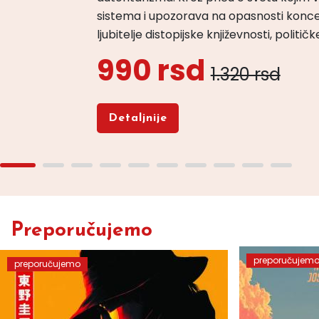
sistema i upozorava na opasnosti konce
ljubitelje distopijske književnosti, politi
990 rsd
1.320 rsd
Detaljnije
Preporučujemo
preporučujem
preporučujemo