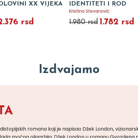
OLOVINI XX VIJEKA
IDENTITETI I ROD
Kristina Stevanović
2.376 rsd
1.782 rsd
1.980 rsd
Izdvajamo
TA
 distopijskih romana koji je napisao Džek London, vizionars
m vlada moćna oligarhija, Džek London u romanu Gvozdena 