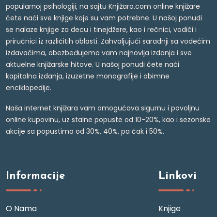
popularnoj psihologiji, na sajtu Knjižara.com online knjižare
ćete naći sve knjige koje su vam potrebne. U našoj ponudi
se nalaze knjige za decu i tinejdžere, kao i rečnici, vodiči i
priručnici iz različitih oblasti. Zahvaljujući saradnji sa vodećim
izdavačima, obezbeđujemo vam najnovija izdanja i sve
aktuelne knjižarske hitove. U našoj ponudi ćete naći
kapitalna izdanja, izuzetne monografije i obimne
enciklopedije.
Naša internet knjižara vam omogućava sigurnu i povoljnu
online kupovinu, uz stalne popuste od 10-20%, kao i sezonske
akcije sa popustima od 30%, 40%, pa čak i 50%.
Informacije
Linkovi
O Nama
Knjige