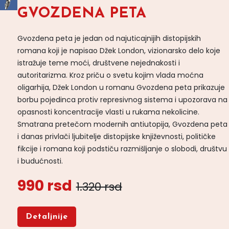
GVOZDENA PETA
Gvozdena peta je jedan od najuticajnijih distopijskih
romana koji je napisao Džek London, vizionarsko delo koje
istražuje teme moći, društvene nejednakosti i
autoritarizma. Kroz priču o svetu kojim vlada moćna
oligarhija, Džek London u romanu Gvozdena peta prikazuje
borbu pojedinca protiv represivnog sistema i upozorava na
opasnosti koncentracije vlasti u rukama nekolicine.
Smatrana pretečom modernih antiutopija, Gvozdena peta
i danas privlači ljubitelje distopijske književnosti, političke
fikcije i romana koji podstiču razmišljanje o slobodi, društvu
i budućnosti.
990 rsd
1.320 rsd
Detaljnije