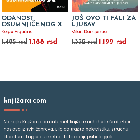
ODANOST
JOŠ OVO TI FALI ZA
OSUMNJIČENOG X
LJUBAV
Keigo Higašino
Milan Damjanac
1.188 rsd
1.199 rsd
1.485 rsd
1.332 rsd
knjižara.com
Na sajtu Knjižara.com internet knjižare naći ćete širok izbor
naslova iz svih žanrova. Bilo da tražite beletristiku, stručnu
literaturu, knjige o umetnosti, filozofiji, psihologiji ili