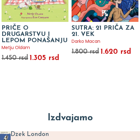
PRIČE O
SUTRA: 21 PRIČA ZA
DRUGARSTVU I
21. VEK
LEPOM PONAŠANJU
Darko Macan
Metju Oldam
1.620 rsd
1.800 rsd
1.305 rsd
1.450 rsd
Izdvajamo
Dzek London