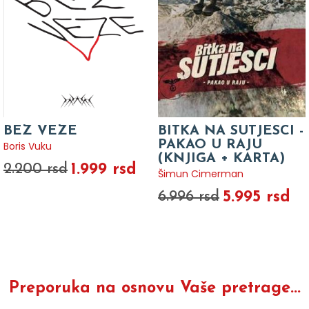
BEZ VEZE
BITKA NA SUTJESCI -
PAKAO U RAJU
Boris Vuku
(KNJIGA + KARTA)
1.999 rsd
2.200 rsd
Šimun Cimerman
5.995 rsd
6.996 rsd
Preporuka na osnovu Vaše pretrage...