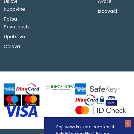
Uslovi
Akcije
Kupovine
Izdavači
Polisa
Privatnosti
Uputstvo
Odjava
Sajt www.knjizara.com koristi