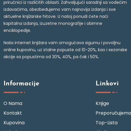
priručnici iz različitih oblasti. Zahvaljujući saradnji sa vodećim
izdavačima, obezbeđujemo vam najnovija izdanja i sve
aktuelne knjižarske hitove. U našoj ponudi ćete naći
kapitalna izdanja, izuzetne monografije i obimne
enciklopedije.
Naša internet knjižara vam omogućava sigurnu i povoljnu
online kupovinu, uz stalne popuste od 10-20%, kao i sezonske
akcije sa popustima od 30%, 40%, pa čak i 50%.
Informacije
Linkovi
O Nama
Knjige
Kontakt
Preporučujem
Kupovina
Top-Lista