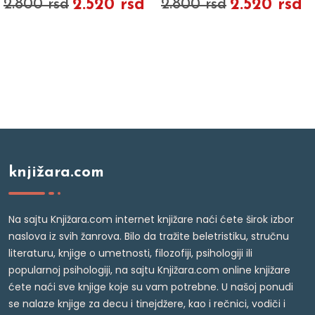
2.520 rsd
2.520 rsd
2.800 rsd
2.800 rsd
knjižara.com
Na sajtu Knjižara.com internet knjižare naći ćete širok izbor
naslova iz svih žanrova. Bilo da tražite beletristiku, stručnu
literaturu, knjige o umetnosti, filozofiji, psihologiji ili
popularnoj psihologiji, na sajtu Knjižara.com online knjižare
ćete naći sve knjige koje su vam potrebne. U našoj ponudi
se nalaze knjige za decu i tinejdžere, kao i rečnici, vodiči i