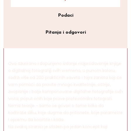
Podaci
Pitanja i odgovori
Ovo ažurirano i dopunjeno izdanje najprodavanije knjige
o digitalnoj fotografiji svih vremena, u punom koloru,
sadrži više od 200 praktičnih saveta i tajni zanata koji će
vam pomoći da pravite mnogo kvalitetnije, oštrije,
živopisnije i bolje komponovane digitalne fotografije svih
vrsta, poput onih koje prave profesionalni fotografi.
Nema teorije - samo se govori o tome kako da
kadrirate sliku, koje dugme da pritisnete, koje parametre
i opremu da koristite i kada.
Na svakoj stranici je izložen po jedan koncept koji