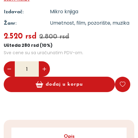
Mikro knjiga
Izdavač:
Umetnost, film, pozorište, muzika
Žanr:
2.520 rsd
2.800 rsd
Ušteda 280 rsd (10%)
Sve cene su sa uračunatim PDV-om.
dodaj u korpu
Opis