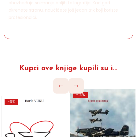
obezbeđuje snimanje boljih fotografija. Kad god
okrenete stranu, naučićete još jedan trik koji koriste
profesionalci.
Kupci ove knjige kupili su i...
-14%
-9%