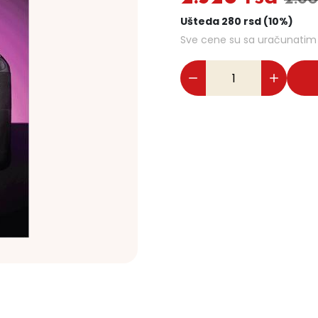
Ušteda 280 rsd (10%)
Sve cene su sa uračunati