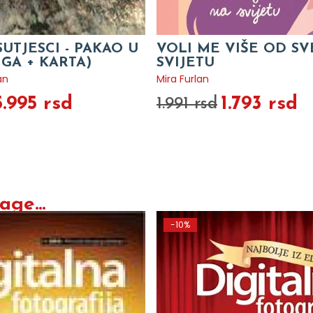
SUTJESCI - PAKAO U
VOLI ME VIŠE OD S
IGA + KARTA)
SVIJETU
an
Mira Furlan
5.995 rsd
1.793 rsd
1.991 rsd
ge...
-10%