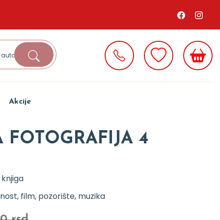
Akcije
A FOTOGRAFIJA 4
 knjiga
ost, film, pozorište, muzika
0 rsd