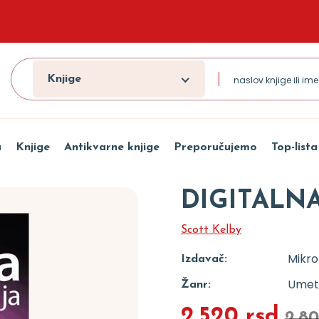
Knjige
a
Knjige
Antikvarne knjige
Preporučujemo
Top-lista
DIGITALN
Scott Kelby
Mikro
Izdavač:
Umetn
Žanr:
2.520 rsd
2.80