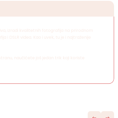
iva, izradi kvalitetnih fotografija na prirodnom
i DSLR videa. Kao i uvek, tu je i najtraženije
ranu, naučićete još jedan trik koji koriste