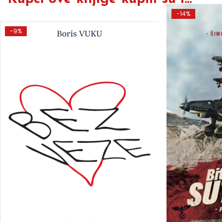
-14%
-9%