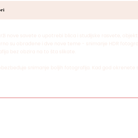
ri
rži nove savete o upotrebi blica i studijske rasvete, objekt
irno su obrađene i dve nove teme - snimanje HDR fotografija 
fija bez obzira na to šta slikate.
 obezbeđuje snimanje boljih fotografija. Kad god okrenete st