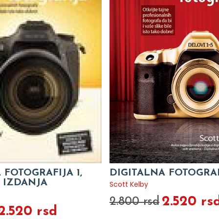
 FOTOGRAFIJA 1,
DIGITALNA FOTOGRA
 IZDANJA
Scott Kelby
2.520 rs
2.800 rsd
2.520 rsd