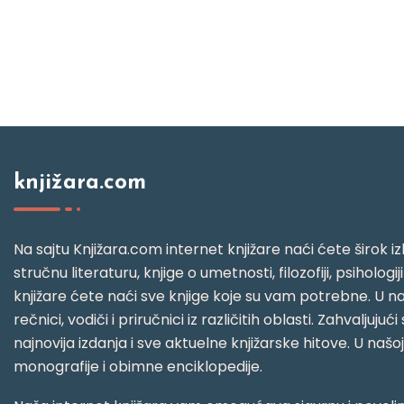
knjižara.com
Na sajtu Knjižara.com internet knjižare naći ćete širok izb
stručnu literaturu, knjige o umetnosti, filozofiji, psihologij
knjižare ćete naći sve knjige koje su vam potrebne. U naš
rečnici, vodiči i priručnici iz različitih oblasti. Zahval
najnovija izdanja i sve aktuelne knjižarske hitove. U našo
monografije i obimne enciklopedije.