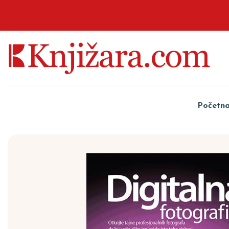
Početn