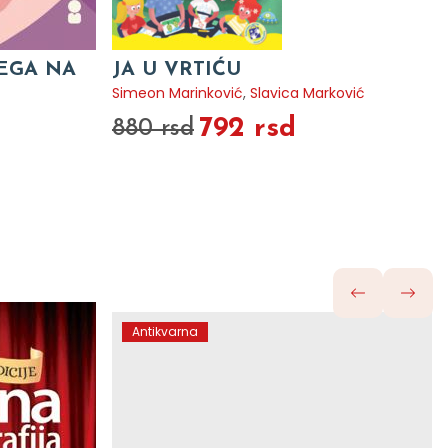
VEGA NA
JA U VRTIĆU
Simeon Marinković
,
Slavica Marković
792 rsd
880 rsd
Antikvarna