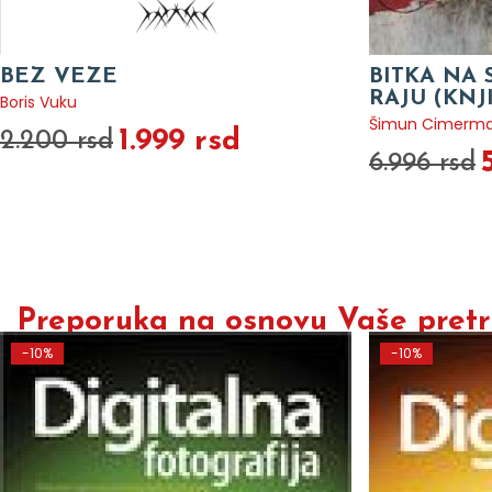
BEZ VEZE
BITKA NA 
RAJU (KNJ
Boris Vuku
Šimun Cimerm
1.999 rsd
2.200 rsd
6.996 rsd
Preporuka na osnovu Vaše pretra
-10%
-10%