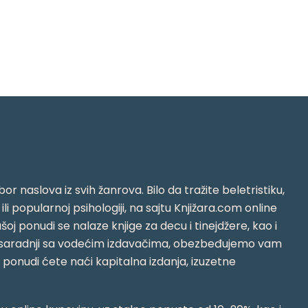
or naslova iz svih žanrova. Bilo da tražite beletristiku,
i ili popularnoj psihologiji, na sajtu Knjižara.com online
oj ponudi se nalaze knjige za decu i tinejdžere, kao i
jujući saradnji sa vodećim izdavačima, obezbeđujemo vam
j ponudi ćete naći kapitalna izdanja, izuzetne