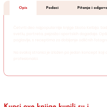
Opis
Podaci
Pitanja i odgovo
Četvrti deo najpopularnije knjige Skota Kelbija. Sad
svetlu, portreta, pejzaža i sportskih događaja. Opš
poglavlje, s receptima za dobijanje odličnih fotogra
Na svakoj stranici je izložen po jedan koncept koji
profesionalci.
Kupci ove knjige kupili su i...