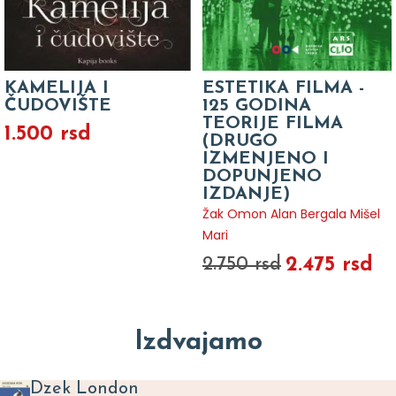
KAMELIJA I
ESTETIKA FILMA -
ČUDOVIŠTE
125 GODINA
TEORIJE FILMA
1.500 rsd
(DRUGO
IZMENJENO I
DOPUNJENO
IZDANJE)
Žak Omon Alan Bergala Mišel
Mari
2.475 rsd
2.750 rsd
Izdvajamo
Dzek London