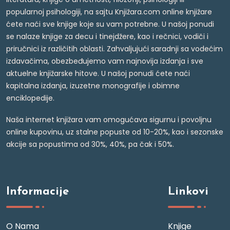
popularnoj psihologiji, na sajtu Knjižara.com online knjižare
ćete naći sve knjige koje su vam potrebne. U našoj ponudi
se nalaze knjige za decu i tinejdžere, kao i rečnici, vodiči i
priručnici iz različitih oblasti. Zahvaljujući saradnji sa vodećim
izdavačima, obezbeđujemo vam najnovija izdanja i sve
aktuelne knjižarske hitove. U našoj ponudi ćete naći
kapitalna izdanja, izuzetne monografije i obimne
enciklopedije.
Naša internet knjižara vam omogućava sigurnu i povoljnu
online kupovinu, uz stalne popuste od 10-20%, kao i sezonske
akcije sa popustima od 30%, 40%, pa čak i 50%.
Informacije
Linkovi
O Nama
Knjige