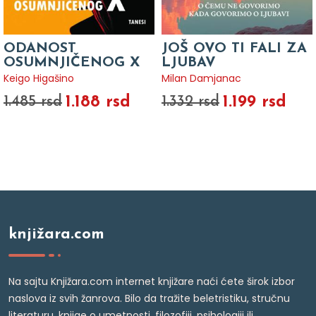
ODANOST
JOŠ OVO TI FALI ZA
OSUMNJIČENOG X
LJUBAV
Keigo Higašino
Milan Damjanac
1.188 rsd
1.199 rsd
1.485 rsd
1.332 rsd
knjižara.com
Na sajtu Knjižara.com internet knjižare naći ćete širok izbor
naslova iz svih žanrova. Bilo da tražite beletristiku, stručnu
literaturu, knjige o umetnosti, filozofiji, psihologiji ili