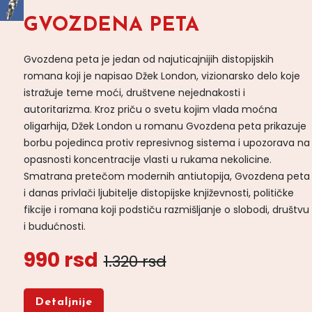
GVOZDENA PETA
Gvozdena peta je jedan od najuticajnijih distopijskih
romana koji je napisao Džek London, vizionarsko delo koje
istražuje teme moći, društvene nejednakosti i
autoritarizma. Kroz priču o svetu kojim vlada moćna
oligarhija, Džek London u romanu Gvozdena peta prikazuje
borbu pojedinca protiv represivnog sistema i upozorava na
opasnosti koncentracije vlasti u rukama nekolicine.
Smatrana pretečom modernih antiutopija, Gvozdena peta
i danas privlači ljubitelje distopijske književnosti, političke
fikcije i romana koji podstiču razmišljanje o slobodi, društvu
i budućnosti.
990 rsd
1.320 rsd
Detaljnije