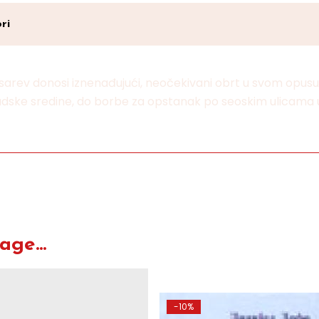
ri
ev donosi iznenađujući, neočekivani obrt u svom opusu, k
adske sredine, do borbe za opstanak po seoskim ulicama u
ge...
-10%