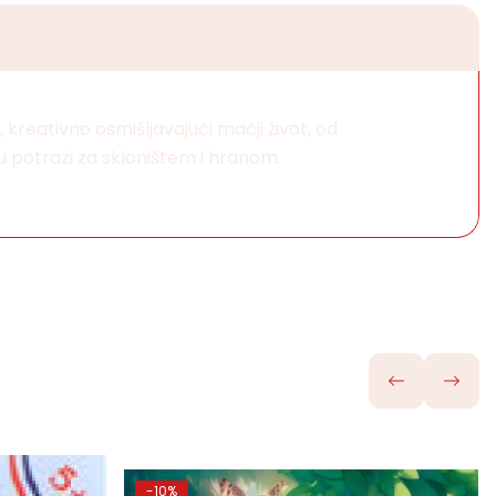
reativno osmišljavajući mačji život, od
 potrazi za skloništem i hranom.
-10%