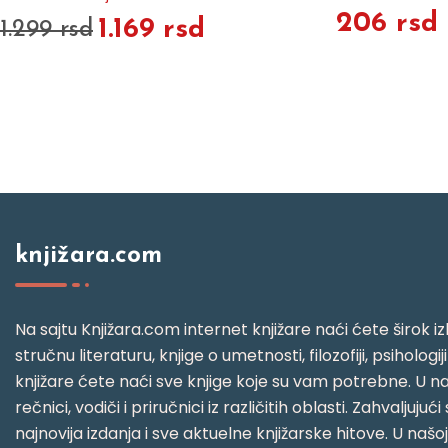
206 rsd
1.169 rsd
1.299 rsd
knjižara.com
Na sajtu Knjižara.com internet knjižare naći ćete širok izb
stručnu literaturu, knjige o umetnosti, filozofiji, psihologij
knjižare ćete naći sve knjige koje su vam potrebne. U naš
rečnici, vodiči i priručnici iz različitih oblasti. Zahval
najnovija izdanja i sve aktuelne knjižarske hitove. U našo