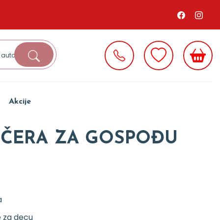
Akcije
ČERA ZA GOSPOĐU
a
e za decu