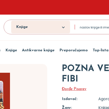
Knjige
a
Knjige
Antikvarne knjige
Preporučujemo
Top-lista
POZNA VE
FIBI
Đorđe Pisarev
Agor
Izdavač:
Knjig
Žanr: