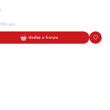
d
m PDV-om.
dodaj u korpu