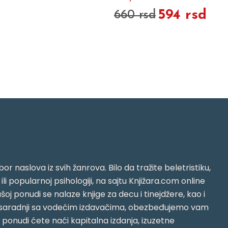
594 rsd
660 rsd
or naslova iz svih žanrova. Bilo da tražite beletristiku,
i ili popularnoj psihologiji, na sajtu Knjižara.com online
oj ponudi se nalaze knjige za decu i tinejdžere, kao i
jujući saradnji sa vodećim izdavačima, obezbeđujemo vam
j ponudi ćete naći kapitalna izdanja, izuzetne