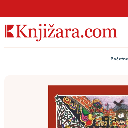
Početn