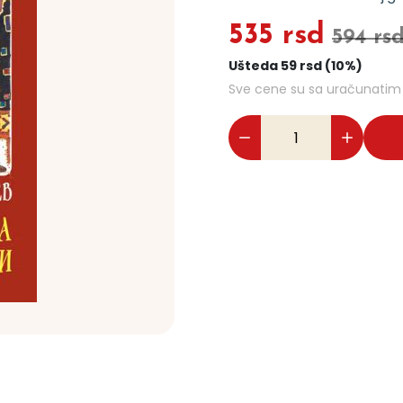
535 rsd
594 rs
Ušteda 59 rsd (10%)
Sve cene su sa uračunati