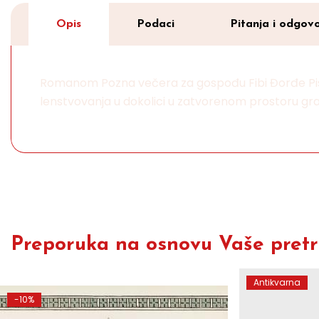
Opis
Podaci
Pitanja i odgovo
Romanom Pozna večera za gospođu Fibi Đorđe Pisar
lenstvovanja u dokolici u zatvorenom prostoru gr
Preporuka na osnovu Vaše pretra
Antikvarna
-10%