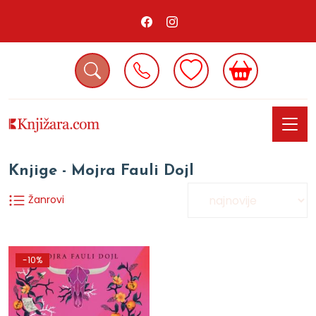
Knjige - Mojra Fauli Dojl
Žanrovi
-10%