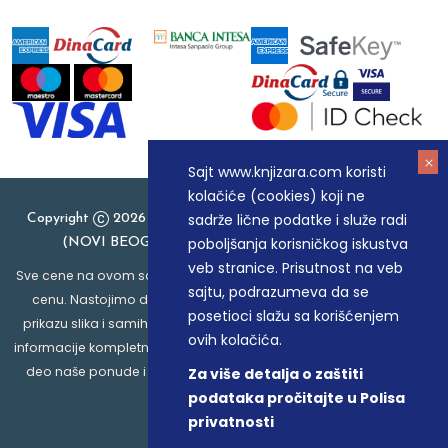
Sajt www.knjizara.com koristi
kolačiće (cookies) koji ne
sadrže lične podatke i služe radi
Copyright
2026 Knjizara.com - MAKART DOO BEOGRAD
poboljšanja korisničkog iskustva
(NOVI BEOGRAD), PIB: 105184104, MB: 20337524
veb stranice. Prisutnost na veb
Sve cene na ovom sajtu iskazane su u dinarima. PDV je uračunat u
sajtu, podrazumeva da se
cenu. Nastojimo da budemo što precizniji u opisu proizvoda,
posetioci slažu sa korišćenjem
prikazu slika i samih cena, ali ne možemo garantovati da su sve
ovih kolačića.
informacije kompletne i bez grešaka. Svi artikli prikazani na sajtu su
deo naše ponude i ne podrazumeva da su dostupni u svakom
Za više detalja o zaštiti
trenutku.
podataka pročitajte u Polisa
privatnosti