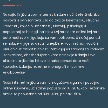
Na sajtu Knjižara.com internet knjižare naći ćete širok izbor
naslova iz svih žanrova. Bilo da tražite beletristiku, stručnu
literaturu, knjige o umetnosti, filozofiji, psihologiji ili
popularnoj psihologiji, na sajtu Knjižara.com online knjižare
ćete naći sve knjige koje su vam potrebne. U našoj ponudi
se nalaze knjige za decu i tinejdžere, kao i rečnici, vodiči i
priručnici iz različitih oblasti. Zahvaljujući saradnji sa vodećim
izdavačima, obezbeđujemo vam najnovija izdanja i sve
aktuelne knjižarske hitove. U našoj ponudi ćete naći
kapitalna izdanja, izuzetne monografije i obimne
enciklopedije.
Naša internet knjižara vam omogućava sigurnu i povoljnu
online kupovinu, uz stalne popuste od 10-20%, kao i sezonske
akcije sa popustima od 30%, 40%, pa čak i 50%.