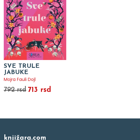
SVE TRULE
JABUKE
Mojra Fauli Dojl
713 rsd
792 rsd
knjižara.com