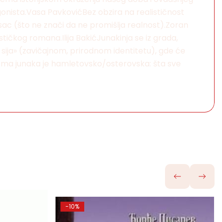
tagonista.Vasa PavkovićBez obzira na realističnost
pisac (što ne znači da ne promišlja realnost).Zoran
tičkog romana.Ilija BakićJunakinja se iz grada,
 sija» (zavičajnom, prirodnom identitetu), gde će
ćDilema junaka je hamletovsko/osterovska: šta sve
-10%