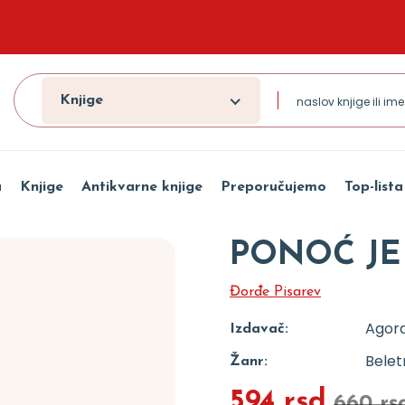
Knjige
a
Knjige
Antikvarne knjige
Preporučujemo
Top-lista
PONOĆ JE
Đorđe Pisarev
Agor
Izdavač:
Beletr
Žanr:
594 rsd
660 rs