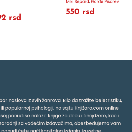
Miki Šepard
,
Đorđe Pisarev
550 rsd
92 rsd
or naslova iz svih žanrova. Bilo da tražite beletristiku,
i ili popularnoj psihologiji, na sajtu Knjižara.com online
oj ponudi se nalaze knjige za decu i tinejdžere, kao i
jujući saradnji sa vodećim izdavačima, obezbeđujemo vam
j ponudi ćete naći kapitalna izdanja, izuzetne