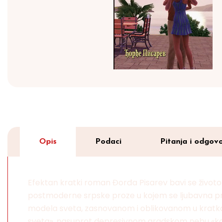
Opis
Podaci
Pitanja i odgovo
Efektan kratki roman Đorđa Pisarev bavi se životom
postmoderne srpske proze u kojem se ljubavna pr
modela sveta, zasnovanom i oblikovanom u kratkotraj
sveta», nasuprot depresivnom gradskom nebu «koje 