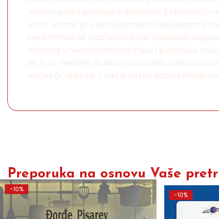
prostora, iako putokazi književnosti (i tekstova) i
priče, «Ponoć je u sobi uspomena» još jednom potvrđ
ĐerićRoman se (raz)otkriva kao višeslojna slagalic
oličenog u neurasteničnom Piscu i ljubavniku, vrać
se, kroz mešanje rituala i iracionalnih vizija sa st
možeš (u Njujorku...) kad si mrtav oduvek?Milan Ži
Preporuka na osnovu Vaše pretra
-10%
-10%