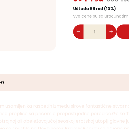
Ušteda 66 rsd (10%)
Sve cene su sa uračunati
ri
 usamljenika raspetih između sirove fantastične stvarnost
iča prepliće sa pričom o propasti jedne porodice.Gojko
noj ali obeležavajućoj seoskoj erotskoj utopiji glavne juna
se spustilo na tlo».Tihomir BrajovićPisarev se otvorio p