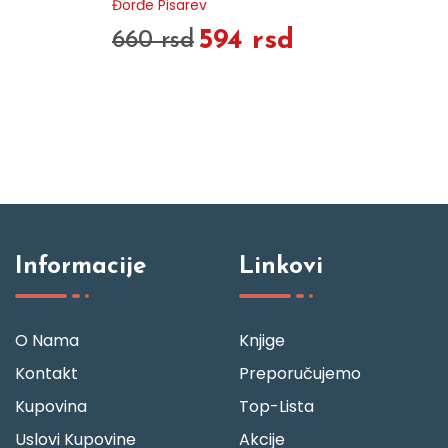
Đorđe Pisarev
594 rsd
660 rsd
Informacije
Linkovi
O Nama
Knjige
Kontakt
Preporučujemo
Kupovina
Top-Lista
Uslovi Kupovine
Akcije