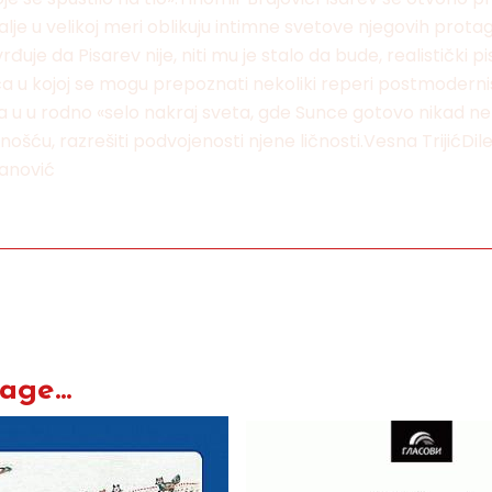
 dalje u velikoj meri oblikuju intimne svetove njegovih pro
uje da Pisarev nije, niti mu je stalo da bude, realistički 
a u kojoj se mogu prepoznati nekoliki reperi postmodernis
a u u rodno «selo nakraj sveta, gde Sunce gotovo nikad ne
varnošću, razrešiti podvojenosti njene ličnosti.Vesna Triji
vanović
ge...