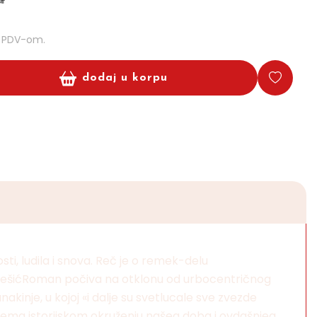
m PDV-om.
dodaj u korpu
i, ludila i snova. Reč je o remek-delu
 TešićRoman počiva na otklonu od urbocentričnog
kinje, u kojoj «i dalje su svetlucale sve zvezde
rema istorijskom okruženju našeg doba i ovdašnjeg