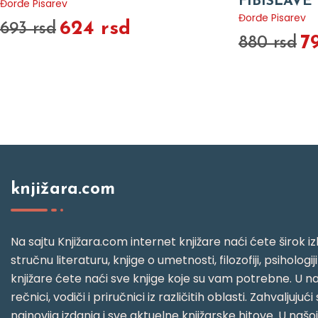
FIBISLAVE
Đorđe Pisarev
Đorđe Pisarev
624 rsd
693 rsd
7
880 rsd
knjižara.com
Na sajtu Knjižara.com internet knjižare naći ćete širok izb
stručnu literaturu, knjige o umetnosti, filozofiji, psihologij
knjižare ćete naći sve knjige koje su vam potrebne. U naš
rečnici, vodiči i priručnici iz različitih oblasti. Zahval
najnovija izdanja i sve aktuelne knjižarske hitove. U našo