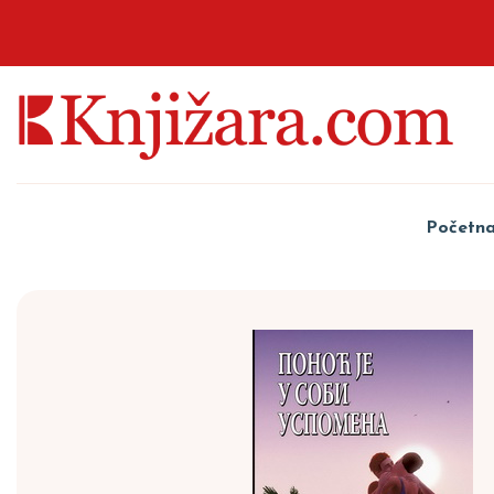
Početn