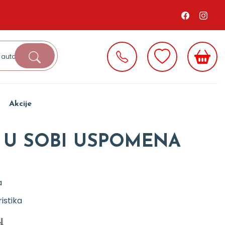
Akcije
 U SOBI USPOMENA
a
istika
d